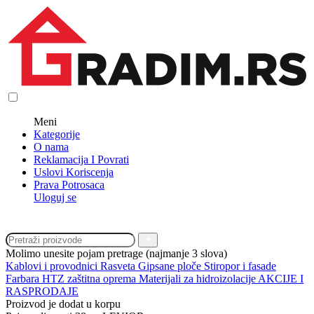
Meni
Kategorije
O nama
Reklamacija I Povrati
Uslovi Koriscenja
Prava Potrosaca
Uloguj se
Molimo unesite pojam pretrage (najmanje 3 slova)
Kablovi i provodnici
Rasveta
Gipsane ploče
Stiropor i fasade
Farbara
HTZ zaštitna oprema
Materijali za hidroizolacije
AKCIJE I
RASPRODAJE
Proizvod je dodat u korpu