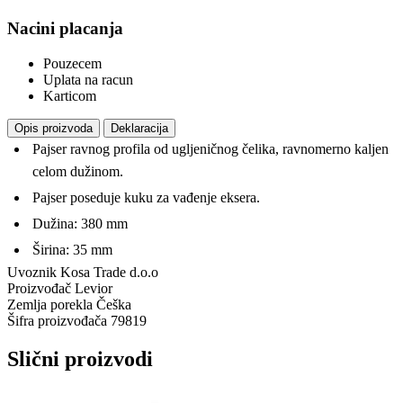
Nacini placanja
Pouzecem
Uplata na racun
Karticom
Opis proizvoda
Deklaracija
Pajser ravnog profila od ugljeničnog čelika, ravnomerno kaljen
celom dužinom.
Pajser poseduje kuku za vađenje eksera.
Dužina: 380 mm
Širina: 35 mm
Uvoznik
Kosa Trade d.o.o
Proizvođač
Levior
Zemlja porekla
Češka
Šifra proizvođača
79819
Slični proizvodi