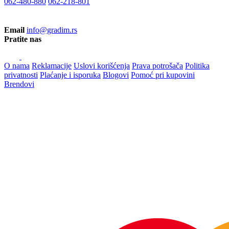
062-480-880
062-218-801
Email
info@gradim.rs
Pratite nas
O nama
Reklamacije
Uslovi korišćenja
Prava potrošača
Politika
privatnosti
Plaćanje i isporuka
Blogovi
Pomoć pri kupovini
Brendovi