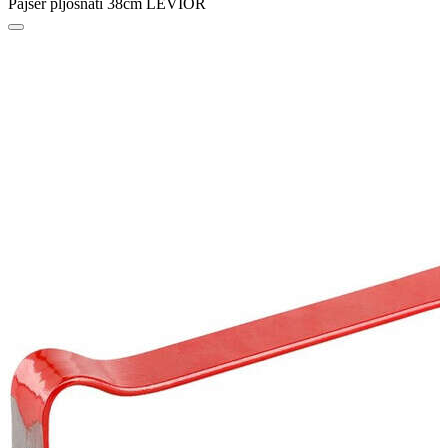
Pajser pljosnati 38cm LEVIOR