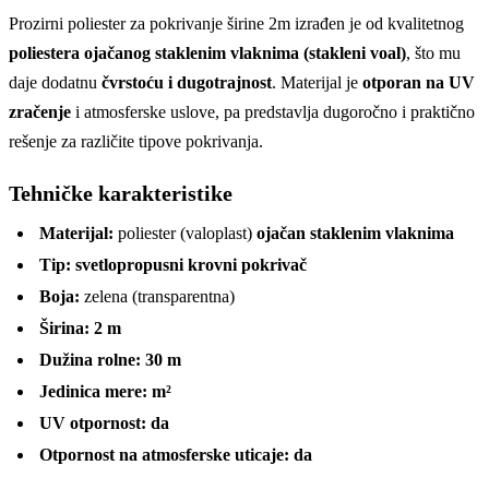
Prozirni poliester za pokrivanje širine 2m izrađen je od kvalitetnog
poliestera ojačanog staklenim vlaknima (stakleni voal)
, što mu
daje dodatnu
čvrstoću i dugotrajnost
. Materijal je
otporan na UV
zračenje
i atmosferske uslove, pa predstavlja dugoročno i praktično
rešenje za različite tipove pokrivanja.
Tehničke karakteristike
Materijal:
poliester (valoplast)
ojačan staklenim vlaknima
Tip:
svetlopropusni krovni pokrivač
Boja:
zelena (transparentna)
Širina:
2 m
Dužina rolne:
30 m
Jedinica mere:
m²
UV otpornost:
da
Otpornost na atmosferske uticaje:
da