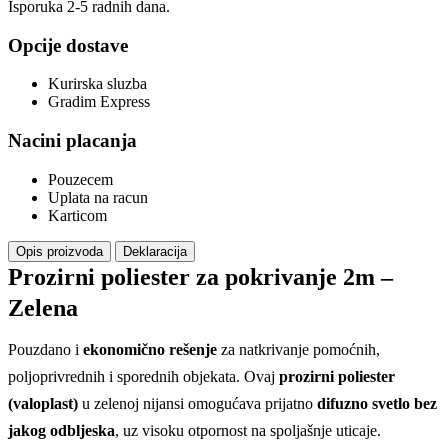
Isporuka 2-5 radnih dana.
Opcije dostave
Kurirska sluzba
Gradim Express
Nacini placanja
Pouzecem
Uplata na racun
Karticom
Opis proizvoda
Deklaracija
Prozirni poliester za pokrivanje 2m –
Zelena
Pouzdano i
ekonomično rešenje
za natkrivanje pomoćnih,
poljoprivrednih i sporednih objekata. Ovaj
prozirni poliester
(valoplast)
u zelenoj nijansi omogućava prijatno
difuzno svetlo bez
jakog odbljeska
, uz visoku otpornost na spoljašnje uticaje.