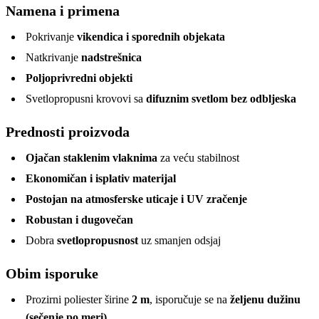
Namena i primena
Pokrivanje
vikendica i sporednih objekata
Natkrivanje
nadstrešnica
Poljoprivredni objekti
Svetlopropusni krovovi sa
difuznim svetlom bez odbljeska
Prednosti proizvoda
Ojačan staklenim vlaknima
za veću stabilnost
Ekonomičan i isplativ materijal
Postojan na atmosferske uticaje i UV zračenje
Robustan i dugovečan
Dobra
svetlopropusnost
uz smanjen odsjaj
Obim isporuke
Prozirni poliester širine
2 m
, isporučuje se na
željenu dužinu
(sečenje po meri)