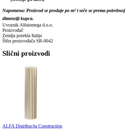
Napomena: Proizvod se prodaje po m² i seče se prema potrebnoj
dimenziji kupca.
Uvoznik
Alfaiomega d.o.o.
Proizvođač
Zemlja porekla
Italija
Šifra proizvođača
SR-0042
Slični proizvodi
ALFA Distribucija Construction