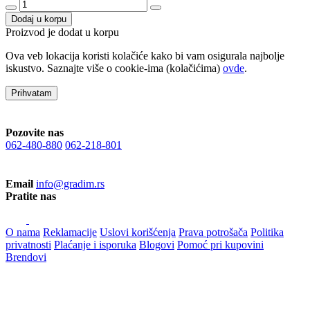
Dodaj u korpu
Proizvod je dodat u korpu
Ova veb lokacija koristi kolačiće kako bi vam osigurala najbolje
iskustvo. Saznajte više o cookie-ima (kolačićima)
ovde
.
Prihvatam
Pozovite nas
062-480-880
062-218-801
Email
info@gradim.rs
Pratite nas
O nama
Reklamacije
Uslovi korišćenja
Prava potrošača
Politika
privatnosti
Plaćanje i isporuka
Blogovi
Pomoć pri kupovini
Brendovi