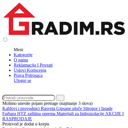
Meni
Kategorije
O nama
Reklamacija I Povrati
Uslovi Koriscenja
Prava Potrosaca
Uloguj se
Molimo unesite pojam pretrage (najmanje 3 slova)
Kablovi i provodnici
Rasveta
Gipsane ploče
Stiropor i fasade
Farbara
HTZ zaštitna oprema
Materijali za hidroizolacije
AKCIJE I
RASPRODAJE
Proizvod je dodat u korpu