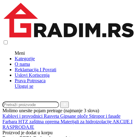
Meni
Kategorije
O nama
Reklamacija I Povrati
Uslovi Koriscenja
Prava Potrosaca
Uloguj se
Molimo unesite pojam pretrage (najmanje 3 slova)
Kablovi i provodnici
Rasveta
Gipsane ploče
Stiropor i fasade
Farbara
HTZ zaštitna oprema
Materijali za hidroizolacije
AKCIJE I
RASPRODAJE
Proizvod je dodat u korpu