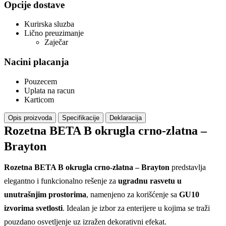
Opcije dostave
Kurirska sluzba
Lično preuzimanje
Zaječar
Nacini placanja
Pouzecem
Uplata na racun
Karticom
Opis proizvoda
Specifikacije
Deklaracija
Rozetna BETA B okrugla crno-zlatna –
Brayton
Rozetna BETA B okrugla crno-zlatna – Brayton
predstavlja
elegantno i funkcionalno rešenje za
ugradnu rasvetu u
unutrašnjim prostorima
, namenjeno za korišćenje sa
GU10
izvorima svetlosti
. Idealan je izbor za enterijere u kojima se traži
pouzdano osvetljenje uz izražen dekorativni efekat.