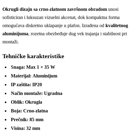
Okrugli dizajn sa crno-zlatnom završnom obradom
unosi
sofisticiran i luksuzan vizuelni akcenat, dok kompaktna forma
omogućava diskretno uklapanje u plafon. Izrađena od
kvalitetnog
aluminijuma
, rozetna obezbeđuje dug vek trajanja i stabilnost pri
montaži.
Tehničke karakteristike
Snaga:
Max 1 × 35 W
Materijal:
Aluminijum
IP zaštita:
IP20
Način montaže:
Ugradna
Oblik:
Okrugla
Boja:
Crno-zlatna
Prečnik:
85 mm
Visina:
32 mm