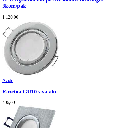
3kom/pak
1.120,00
Avide
Rozetna GU10 siva alu
406,00