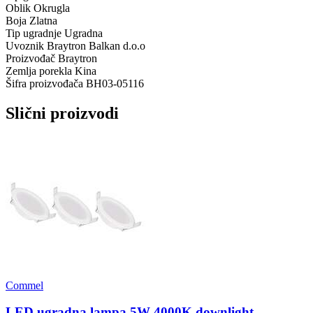
Oblik
Okrugla
Boja
Zlatna
Tip ugradnje
Ugradna
Uvoznik
Braytron Balkan d.o.o
Proizvođač
Braytron
Zemlja porekla
Kina
Šifra proizvođača
BH03-05116
Slični proizvodi
Commel
LED ugradna lampa 5W 4000K downlight