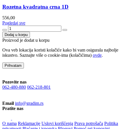
Rozetna kvadratna crna 1D
556,00
Pogledaj sve
Dodaj u korpu
Proizvod je dodat u korpu
Ova veb lokacija koristi kolačiće kako bi vam osigurala najbolje
iskustvo. Saznajte više o cookie-ima (kolačićima)
ovde
.
Prihvatam
Pozovite nas
062-480-880
062-218-801
Email
info@gradim.rs
Pratite nas
O nama
Reklamacije
Uslovi korišćenja
Prava potrošača
Politika
privatnosti
Plaćanje i isporuka
Blogovi
Pomoć pri kupovini