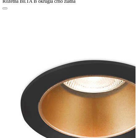
Rozetna BETA B okrugla crno zlatna