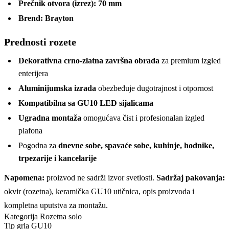
Prečnik otvora (izrez):
70 mm
Brend:
Brayton
Prednosti rozete
Dekorativna crno-zlatna završna obrada
za premium izgled
enterijera
Aluminijumska izrada
obezbeđuje dugotrajnost i otpornost
Kompatibilna sa GU10 LED sijalicama
Ugradna montaža
omogućava čist i profesionalan izgled
plafona
Pogodna za
dnevne sobe, spavaće sobe, kuhinje, hodnike,
trpezarije i kancelarije
Napomena:
proizvod ne sadrži izvor svetlosti.
Sadržaj pakovanja:
okvir (rozetna), keramička GU10 utičnica, opis proizvoda i
kompletna uputstva za montažu.
Kategorija
Rozetna solo
Tip grla
GU10