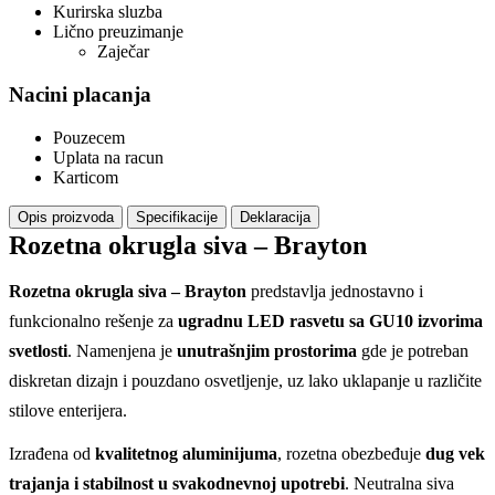
Kurirska sluzba
Lično preuzimanje
Zaječar
Nacini placanja
Pouzecem
Uplata na racun
Karticom
Opis proizvoda
Specifikacije
Deklaracija
Rozetna okrugla siva – Brayton
Rozetna okrugla siva – Brayton
predstavlja jednostavno i
funkcionalno rešenje za
ugradnu LED rasvetu sa GU10 izvorima
svetlosti
. Namenjena je
unutrašnjim prostorima
gde je potreban
diskretan dizajn i pouzdano osvetljenje, uz lako uklapanje u različite
stilove enterijera.
Izrađena od
kvalitetnog aluminijuma
, rozetna obezbeđuje
dug vek
trajanja i stabilnost u svakodnevnoj upotrebi
. Neutralna siva