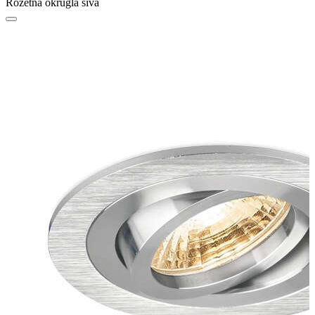
Rozetna okrugla siva