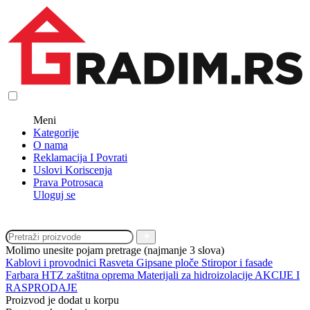
Meni
Kategorije
O nama
Reklamacija I Povrati
Uslovi Koriscenja
Prava Potrosaca
Uloguj se
Molimo unesite pojam pretrage (najmanje 3 slova)
Kablovi i provodnici
Rasveta
Gipsane ploče
Stiropor i fasade
Farbara
HTZ zaštitna oprema
Materijali za hidroizolacije
AKCIJE I
RASPRODAJE
Proizvod je dodat u korpu