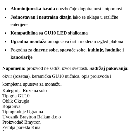
Aluminijumska izrada
obezbeđuje dugotrajnost i otpornost
Jednostavan i neutralan dizajn
lako se uklapa u različite
enterijere
Kompatibilna sa GU10 LED sijalicama
Ugradna montaža
omogućava čist i moderan izgled plafona
Pogodna za
dnevne sobe, spavaće sobe, kuhinje, hodnike i
kancelarije
Napomena:
proizvod ne sadrži izvor svetlosti.
Sadržaj pakovanja:
okvir (rozetna), keramička GU10 utičnica, opis proizvoda i
kompletna uputstva za montažu.
Kategorija
Rozetna solo
Tip grla
GU10
Oblik
Okrugla
Boja
Siva
Tip ugradnje
Ugradna
Uvoznik
Braytron Balkan d.o.o
Proizvođač
Braytron
Zemlja porekla
Kina