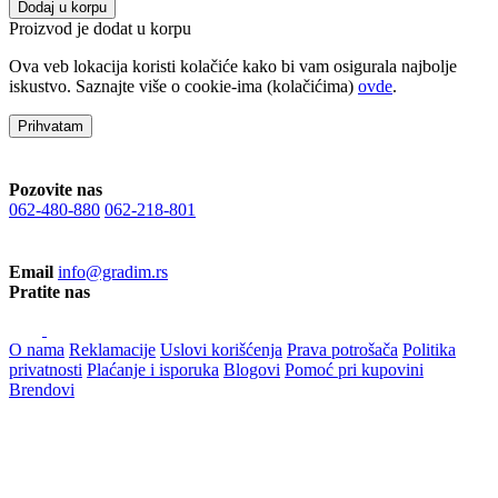
Dodaj u korpu
Proizvod je dodat u korpu
Ova veb lokacija koristi kolačiće kako bi vam osigurala najbolje
iskustvo. Saznajte više o cookie-ima (kolačićima)
ovde
.
Prihvatam
Pozovite nas
062-480-880
062-218-801
Email
info@gradim.rs
Pratite nas
O nama
Reklamacije
Uslovi korišćenja
Prava potrošača
Politika
privatnosti
Plaćanje i isporuka
Blogovi
Pomoć pri kupovini
Brendovi