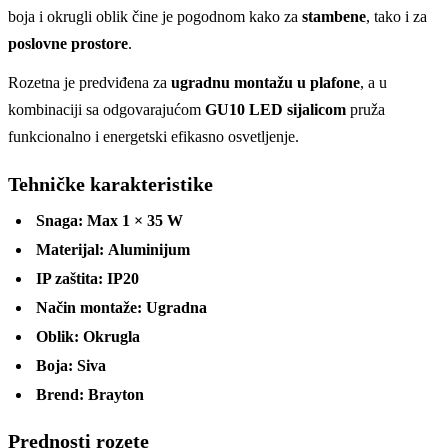
boja i okrugli oblik čine je pogodnom kako za
stambene
, tako i za
poslovne prostore
.
Rozetna je predviđena za
ugradnu montažu u plafone
, a u
kombinaciji sa odgovarajućom
GU10 LED sijalicom
pruža
funkcionalno i energetski efikasno osvetljenje.
Tehničke karakteristike
Snaga:
Max 1 × 35 W
Materijal:
Aluminijum
IP zaštita:
IP20
Način montaže:
Ugradna
Oblik:
Okrugla
Boja:
Siva
Brend:
Brayton
Prednosti rozete