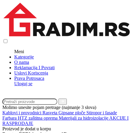
Meni
Kategorije
O nama
Reklamacija I Povrati
Uslovi Koriscenja
Prava Potrosaca
Uloguj se
Molimo unesite pojam pretrage (najmanje 3 slova)
Kablovi i provodnici
Rasveta
Gipsane ploče
Stiropor i fasade
Farbara
HTZ zaštitna oprema
Materijali za hidroizolacije
AKCIJE I
RASPRODAJE
Proizvod je dodat u korpu