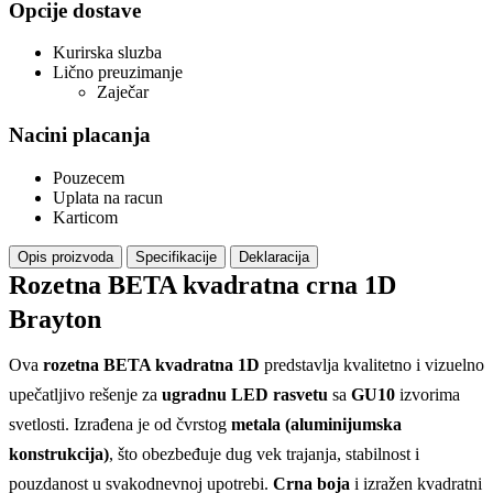
Opcije dostave
Kurirska sluzba
Lično preuzimanje
Zaječar
Nacini placanja
Pouzecem
Uplata na racun
Karticom
Opis proizvoda
Specifikacije
Deklaracija
Rozetna BETA kvadratna crna 1D
Brayton
Ova
rozetna BETA kvadratna 1D
predstavlja kvalitetno i vizuelno
upečatljivo rešenje za
ugradnu LED rasvetu
sa
GU10
izvorima
svetlosti. Izrađena je od čvrstog
metala (aluminijumska
konstrukcija)
, što obezbeđuje dug vek trajanja, stabilnost i
pouzdanost u svakodnevnoj upotrebi.
Crna boja
i izražen kvadratni