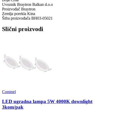
Uvoznik
Braytron Balkan d.o.o
Proizvođač
Braytron
Zemlja porekla
Kina
Šifra proizvođača
BH03-05021
Slični proizvodi
Commel
LED ugradna lampa 5W 4000K downlight
3kom/pak