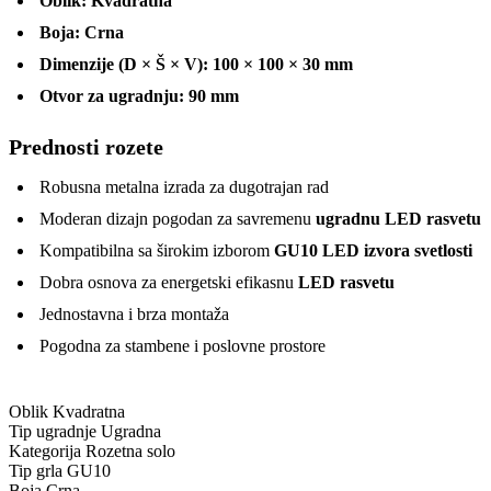
Oblik:
Kvadratna
Boja:
Crna
Dimenzije (D × Š × V):
100 × 100 × 30 mm
Otvor za ugradnju:
90 mm
Prednosti rozete
Robusna metalna izrada za dugotrajan rad
Moderan dizajn pogodan za savremenu
ugradnu LED rasvetu
Kompatibilna sa širokim izborom
GU10 LED izvora svetlosti
Dobra osnova za energetski efikasnu
LED rasvetu
Jednostavna i brza montaža
Pogodna za stambene i poslovne prostore
Oblik
Kvadratna
Tip ugradnje
Ugradna
Kategorija
Rozetna solo
Tip grla
GU10
Boja
Crna