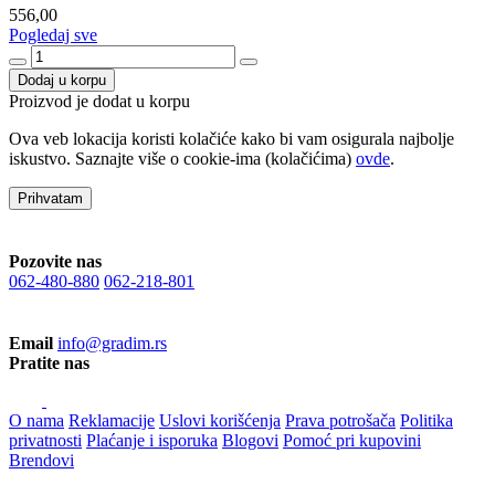
556,00
Pogledaj sve
Dodaj u korpu
Proizvod je dodat u korpu
Ova veb lokacija koristi kolačiće kako bi vam osigurala najbolje
iskustvo. Saznajte više o cookie-ima (kolačićima)
ovde
.
Prihvatam
Pozovite nas
062-480-880
062-218-801
Email
info@gradim.rs
Pratite nas
O nama
Reklamacije
Uslovi korišćenja
Prava potrošača
Politika
privatnosti
Plaćanje i isporuka
Blogovi
Pomoć pri kupovini
Brendovi