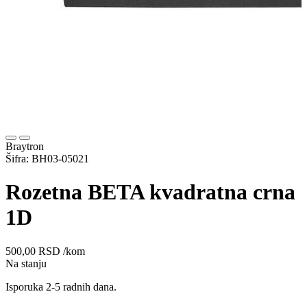
Braytron
Šifra: BH03-05021
Rozetna BETA kvadratna crna
1D
500,00
RSD
/kom
Na stanju
Isporuka 2-5 radnih dana.