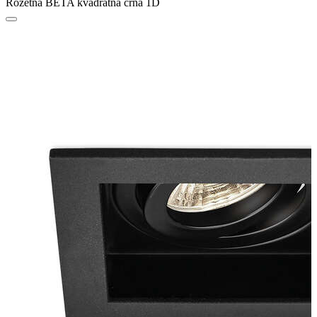
Rozetna BETA kvadratna crna 1D