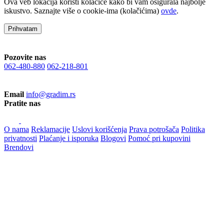
Ova veb lokacija koristi kolačiće kako bi vam osigurala najbolje
iskustvo. Saznajte više o cookie-ima (kolačićima)
ovde
.
Prihvatam
Pozovite nas
062-480-880
062-218-801
Email
info@gradim.rs
Pratite nas
O nama
Reklamacije
Uslovi korišćenja
Prava potrošača
Politika
privatnosti
Plaćanje i isporuka
Blogovi
Pomoć pri kupovini
Brendovi