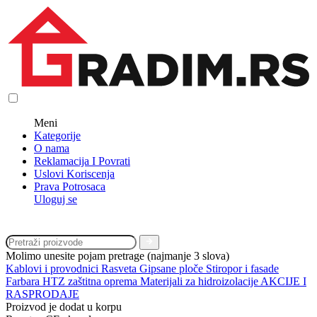
Meni
Kategorije
O nama
Reklamacija I Povrati
Uslovi Koriscenja
Prava Potrosaca
Uloguj se
Molimo unesite pojam pretrage (najmanje 3 slova)
Kablovi i provodnici
Rasveta
Gipsane ploče
Stiropor i fasade
Farbara
HTZ zaštitna oprema
Materijali za hidroizolacije
AKCIJE I
RASPRODAJE
Proizvod je dodat u korpu