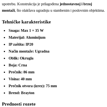
upotrebu. Konstrukcija je prilagođena
jednostavnoj i brzoj
montaži
, što olakšava ugradnju u stambenim i poslovnim objektima.
Tehničke karakteristike
Snaga:
Max 1 × 35 W
Materijal:
Aluminijum
IP zaštita:
IP20
Način montaže:
Ugradna
Oblik:
Okrugla
Boja:
Crna
Prečnik:
86 mm
Visina:
40 mm
Prečnik otvora (izrez):
75 mm
Brend:
Brayton
Prednosti rozete