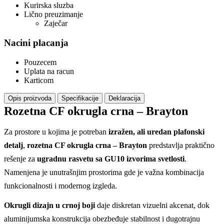
Kurirska sluzba
Lično preuzimanje
Zaječar
Nacini placanja
Pouzecem
Uplata na racun
Karticom
Opis proizvoda
Specifikacije
Deklaracija
Rozetna CF okrugla crna – Brayton
Za prostore u kojima je potreban
izražen, ali uredan plafonski
detalj
,
rozetna CF okrugla crna – Brayton
predstavlja praktično
rešenje za
ugradnu rasvetu sa GU10 izvorima svetlosti
.
Namenjena je unutrašnjim prostorima gde je važna kombinacija
funkcionalnosti i modernog izgleda.
Okrugli dizajn u crnoj boji
daje diskretan vizuelni akcenat, dok
aluminijumska konstrukcija obezbeđuje stabilnost i dugotrajnu