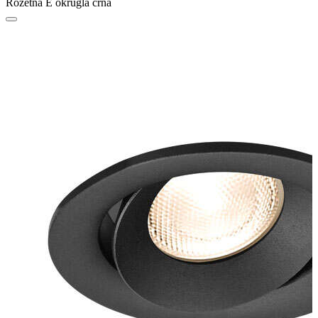
Rozetna E okrugla crna