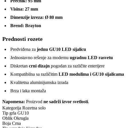
Prečnik:
95 mm
Visina:
27 mm
Dimenzije izreza:
Ø 80 mm
Brend:
Brayton
Prednosti rozete
Predviđena za
jednu GU10 LED sijalicu
Jednostavno rešenje za modernu
ugradnu LED rasvetu
Diskretan
crni dizajn
pogodan za različite enterijere
Kompatibilna sa različitim
LED modulima i GU10 sijalicama
Kvalitetna aluminijumska izrada
Brza i laka montaža
Napomena:
Proizvod
ne sadrži izvor svetlosti
.
Kategorija
Rozetna solo
Tip grla
GU10
Oblik
Okrugla
Boja
Crna