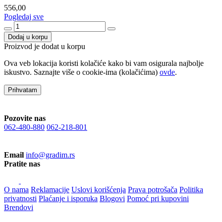
556,00
Pogledaj sve
Dodaj u korpu
Proizvod je dodat u korpu
Ova veb lokacija koristi kolačiće kako bi vam osigurala najbolje
iskustvo. Saznajte više o cookie-ima (kolačićima)
ovde
.
Prihvatam
Pozovite nas
062-480-880
062-218-801
Email
info@gradim.rs
Pratite nas
O nama
Reklamacije
Uslovi korišćenja
Prava potrošača
Politika
privatnosti
Plaćanje i isporuka
Blogovi
Pomoć pri kupovini
Brendovi