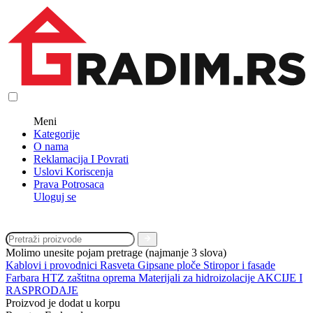
Meni
Kategorije
O nama
Reklamacija I Povrati
Uslovi Koriscenja
Prava Potrosaca
Uloguj se
Molimo unesite pojam pretrage (najmanje 3 slova)
Kablovi i provodnici
Rasveta
Gipsane ploče
Stiropor i fasade
Farbara
HTZ zaštitna oprema
Materijali za hidroizolacije
AKCIJE I
RASPRODAJE
Proizvod je dodat u korpu