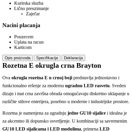
Kurirska sluzba
Lično preuzimanje
Zaječar
Nacini placanja
Pouzecem
Uplata na racun
Karticom
Opis proizvoda
Specifikacije
Deklaracija
Rozetna E okrugla crna Brayton
Ova
okrugla rozetna E u crnoj boji
predstavlja jednostavno i
funkcionalno rešenje za modernu
ugradnu LED rasvetu
. Sveden
dizajn i mat crna završna obrada omogućavaju diskretno uklapanje u
različite stilove enterijera, posebno u moderne i industrijske prostore.
Rozetna je namenjena za ugradnju
jedne GU10 sijalice
i idealna je
za akcentno ili dopunsko osvetljenje. U kombinaciji sa savremenim
GU10 LED sijalicama i LED modulima
, primena
LED