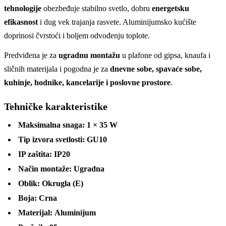
tehnologije
obezbeđuje stabilno svetlo, dobru
energetsku
efikasnost
i dug vek trajanja rasvete. Aluminijumsko kućište
doprinosi čvrstoći i boljem odvođenju toplote.
Predviđena je za
ugradnu montažu
u plafone od gipsa, knaufa i
sličnih materijala i pogodna je za
dnevne sobe, spavaće sobe,
kuhinje, hodnike, kancelarije i poslovne prostore
.
Tehničke karakteristike
Maksimalna snaga:
1 × 35 W
Tip izvora svetlosti:
GU10
IP zaštita:
IP20
Način montaže:
Ugradna
Oblik:
Okrugla (E)
Boja:
Crna
Materijal:
Aluminijum