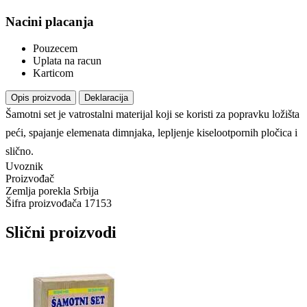
Nacini placanja
Pouzecem
Uplata na racun
Karticom
Opis proizvoda
Deklaracija
Šamotni set je vatrostalni materijal koji se koristi za popravku ložišta
peći, spajanje elemenata dimnjaka, lepljenje kiselootpornih pločica i
slično.
Uvoznik
Proizvođač
Zemlja porekla
Srbija
Šifra proizvođača
17153
Slični proizvodi