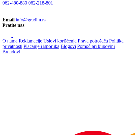
062-480-880
062-218-801
Email
info@gradim.rs
Pratite nas
O nama
Reklamacije
Uslovi korišćenja
Prava potrošača
Politika
privatnosti
Plaćanje i isporuka
Blogovi
Pomoć pri kupovini
Brendovi