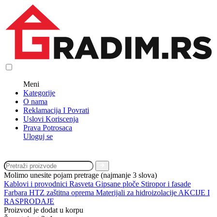
Meni
Kategorije
O nama
Reklamacija I Povrati
Uslovi Koriscenja
Prava Potrosaca
Uloguj se
Molimo unesite pojam pretrage (najmanje 3 slova)
Kablovi i provodnici
Rasveta
Gipsane ploče
Stiropor i fasade
Farbara
HTZ zaštitna oprema
Materijali za hidroizolacije
AKCIJE I
RASPRODAJE
Proizvod je dodat u korpu