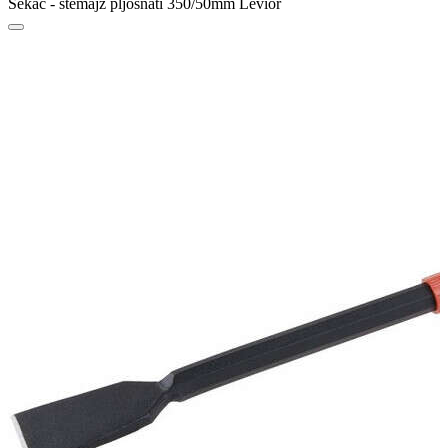
Sekač - štemajz pljosnati 350/50mm Levior