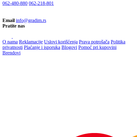
062-480-880
062-218-801
Email
info@gradim.rs
Pratite nas
O nama
Reklamacije
Uslovi korišćenja
Prava potrošača
Politika
privatnosti
Plaćanje i isporuka
Blogovi
Pomoć pri kupovini
Brendovi