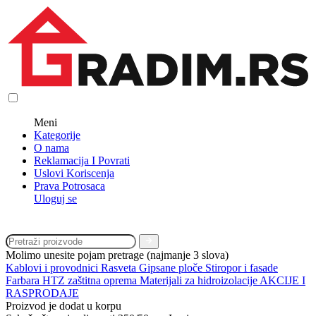
Meni
Kategorije
O nama
Reklamacija I Povrati
Uslovi Koriscenja
Prava Potrosaca
Uloguj se
Molimo unesite pojam pretrage (najmanje 3 slova)
Kablovi i provodnici
Rasveta
Gipsane ploče
Stiropor i fasade
Farbara
HTZ zaštitna oprema
Materijali za hidroizolacije
AKCIJE I
RASPRODAJE
Proizvod je dodat u korpu