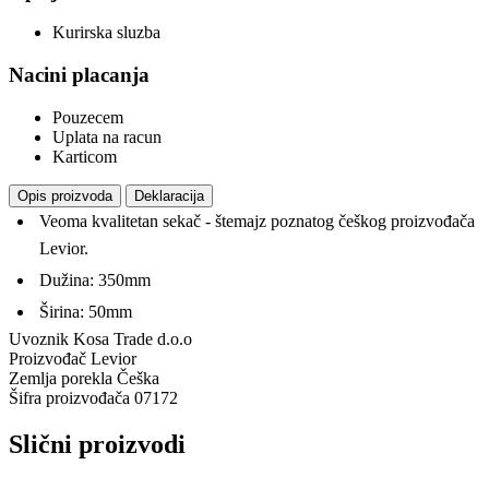
Kurirska sluzba
Nacini placanja
Pouzecem
Uplata na racun
Karticom
Opis proizvoda
Deklaracija
Veoma kvalitetan sekač - štemajz poznatog češkog proizvođača
Levior.
Dužina: 350mm
Širina: 50mm
Uvoznik
Kosa Trade d.o.o
Proizvođač
Levior
Zemlja porekla
Češka
Šifra proizvođača
07172
Slični proizvodi