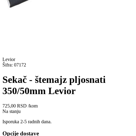
Levior
Šifra: 07172
Sekač - štemajz pljosnati
350/50mm Levior
725,00
RSD
/kom
Na stanju
Isporuka 2-5 radnih dana.
Opcije dostave