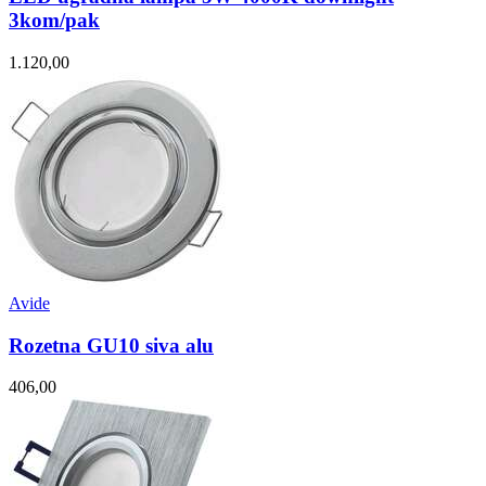
3kom/pak
1.120,00
Avide
Rozetna GU10 siva alu
406,00