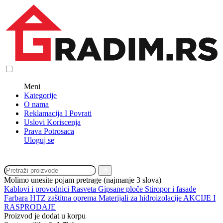
Meni
Kategorije
O nama
Reklamacija I Povrati
Uslovi Koriscenja
Prava Potrosaca
Uloguj se
Molimo unesite pojam pretrage (najmanje 3 slova)
Kablovi i provodnici
Rasveta
Gipsane ploče
Stiropor i fasade
Farbara
HTZ zaštitna oprema
Materijali za hidroizolacije
AKCIJE I
RASPRODAJE
Proizvod je dodat u korpu