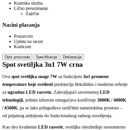
Kurirska sluzba
Lično preuzimanje
Zaječar
Nacini placanja
Pouzecem
Uplata na racun
Karticom
Opis proizvoda
Specifikacije
Deklaracija
Spot svetiljka 3u1 7W crna
Ova
spot svetiljka snage 7W
sa funkcijom
3u1 promene
temperature boje svetlosti
predstavlja fleksibilno i moderno rešenje
za
ugradnu LED rasvetu
. Zahvaljujući savremenoj
LED
tehnologiji
, jednim izborom omogućava korišćenje
3000K / 4000K
/ 6500K
, pa se lako prilagođava različitim namenskima prostora –
od prijatnog ambijenta do funkcionalnog radnog osvetljenja.
Kao deo kvalitetne
LED rasvete
, svetiljka obezbeđuje ravnomerno