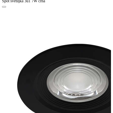
Spot svetiljka 3u1 7W crna