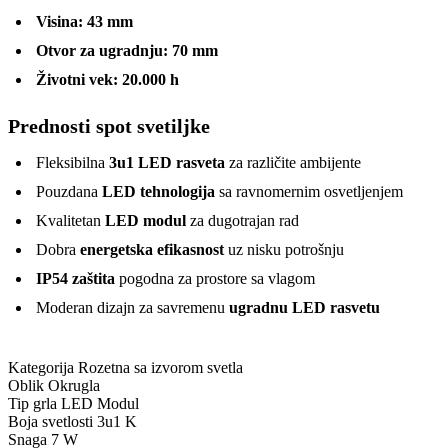
Visina:
43 mm
Otvor za ugradnju:
70 mm
Životni vek:
20.000 h
Prednosti spot svetiljke
Fleksibilna
3u1 LED rasveta
za različite ambijente
Pouzdana
LED tehnologija
sa ravnomernim osvetljenjem
Kvalitetan
LED modul
za dugotrajan rad
Dobra
energetska efikasnost
uz nisku potrošnju
IP54 zaštita
pogodna za prostore sa vlagom
Moderan dizajn za savremenu
ugradnu LED rasvetu
Kategorija
Rozetna sa izvorom svetla
Oblik
Okrugla
Tip grla
LED Modul
Boja svetlosti
3u1 K
Snaga
7 W