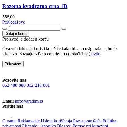
Rozetna kvadratna crna 1D
556,00
Pogledaj sve
Dodaj u korpu
Proizvod je dodat u korpu
Ova veb lokacija koristi kolačiće kako bi vam osigurala najbolje
iskustvo. Saznajte više o cookie-ima (kolačićima)
ovde
.
Prihvatam
Pozovite nas
062-480-880
062-218-801
Email
info@gradim.rs
Pratite nas
O nama
Reklamacije
Uslovi korišćenja
Prava potrošača
Politika
privatnosti
Plaćanje i isporuka
Blogovi
Pomoć pri kupovini