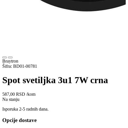
Braytron
Šifra: BD01-00781
Spot svetiljka 3u1 7W crna
587,00
RSD
/kom
Na stanju
Isporuka 2-5 radnih dana.
Opcije dostave