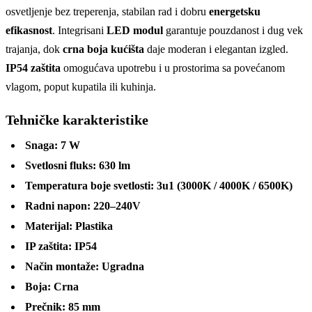
osvetljenje bez treperenja, stabilan rad i dobru
energetsku
efikasnost
. Integrisani
LED modul
garantuje pouzdanost i dug vek
trajanja, dok
crna boja kućišta
daje moderan i elegantan izgled.
IP54 zaštita
omogućava upotrebu i u prostorima sa povećanom
vlagom, poput kupatila ili kuhinja.
Tehničke karakteristike
Snaga:
7 W
Svetlosni fluks:
630 lm
Temperatura boje svetlosti:
3u1 (3000K / 4000K / 6500K)
Radni napon:
220–240V
Materijal:
Plastika
IP zaštita:
IP54
Način montaže:
Ugradna
Boja:
Crna
Prečnik:
85 mm