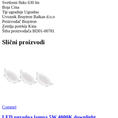
Svetlosni fluks
630 lm
Boja
Crna
Tip ugradnje
Ugradna
Uvoznik
Braytron Balkan d.o.o
Proizvođač
Braytron
Zemlja porekla
Kina
Šifra proizvođača
BD01-00781
Slični proizvodi
Commel
LED ugradna lampa 5W 4000K downlight