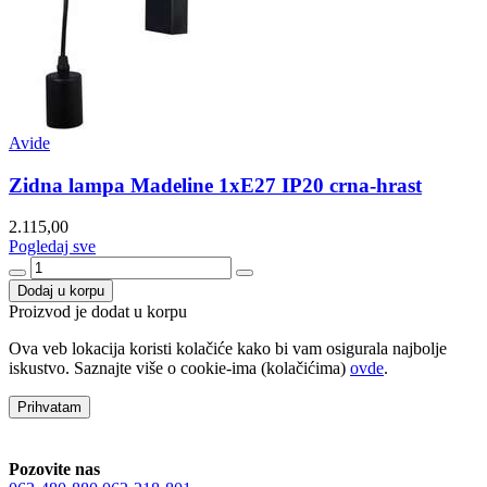
Avide
Zidna lampa Madeline 1xE27 IP20 crna-hrast
2.115,00
Pogledaj sve
Dodaj u korpu
Proizvod je dodat u korpu
Ova veb lokacija koristi kolačiće kako bi vam osigurala najbolje
iskustvo. Saznajte više o cookie-ima (kolačićima)
ovde
.
Prihvatam
Pozovite nas