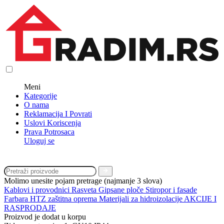
Meni
Kategorije
O nama
Reklamacija I Povrati
Uslovi Koriscenja
Prava Potrosaca
Uloguj se
Molimo unesite pojam pretrage (najmanje 3 slova)
Kablovi i provodnici
Rasveta
Gipsane ploče
Stiropor i fasade
Farbara
HTZ zaštitna oprema
Materijali za hidroizolacije
AKCIJE I
RASPRODAJE
Proizvod je dodat u korpu