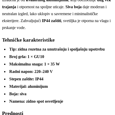
trajanja
i otpornost na spoljne uticaje.
Siva boja
daje moderan i
neutralan izgled, lako uklopiv u savremene i minimalističke
eksterijere. Zahvaljujući
IP44 zaštiti
, svetiljka je otporna na vlagu i
prskanje vode.
Tehničke karakteristike
Tip:
zidna rozetna za unutrašnju i spoljašnju upotrebu
Broj grla:
1 × GU10
Maksimalna snaga:
1 × 35 W
Radni napon:
220–240 V
Stepen zaštite:
IP44
Materijal:
aluminijum
Boja:
siva
Namena:
zidno spot osvetljenje
Prednosti