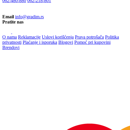
062-480-880
062-218-801
Email
info@gradim.rs
Pratite nas
O nama
Reklamacije
Uslovi korišćenja
Prava potrošača
Politika
privatnosti
Plaćanje i isporuka
Blogovi
Pomoć pri kupovini
Brendovi