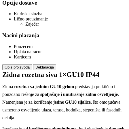
Opcije dostave
Kurirska sluzba
Lično preuzimanje
Zaječar
Nacini placanja
Pouzecem
Uplata na racun
Karticom
Opis proizvoda
Deklaracija
Zidna rozetna siva 1×GU10 IP44
Zidna
rozetna sa jednim GU10 grlom
predstavlja praktično i
pouzdano rešenje za
spoljašnje i unutrašnje zidno osvetljenje
.
Namenjena je za korišćenje
jedne GU10 sijalice
, što omogućava
usmereno osvetljenje ulaza, terasa, hodnika, stepeništa ili fasadnih
detalja.
Izrađena je od
kvalitetnog aluminijuma
, koji obezbeđuje
dug vek