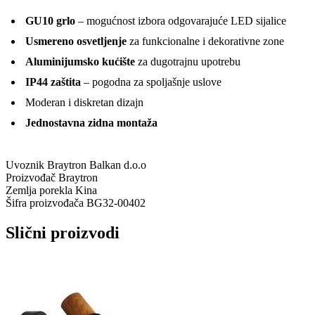
GU10 grlo
– mogućnost izbora odgovarajuće LED sijalice
Usmereno osvetljenje
za funkcionalne i dekorativne zone
Aluminijumsko kućište
za dugotrajnu upotrebu
IP44 zaštita
– pogodna za spoljašnje uslove
Moderan i diskretan dizajn
Jednostavna zidna montaža
Uvoznik
Braytron Balkan d.o.o
Proizvođač
Braytron
Zemlja porekla
Kina
Šifra proizvođača
BG32-00402
Slični proizvodi