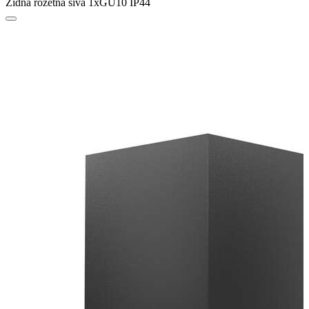
Zidna rozetna siva 1xGU10 IP44