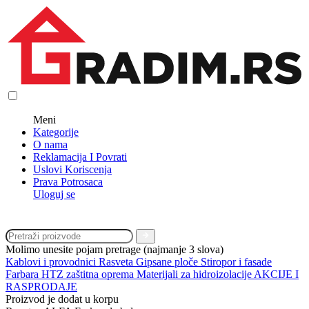
Meni
Kategorije
O nama
Reklamacija I Povrati
Uslovi Koriscenja
Prava Potrosaca
Uloguj se
Molimo unesite pojam pretrage (najmanje 3 slova)
Kablovi i provodnici
Rasveta
Gipsane ploče
Stiropor i fasade
Farbara
HTZ zaštitna oprema
Materijali za hidroizolacije
AKCIJE I
RASPRODAJE
Proizvod je dodat u korpu