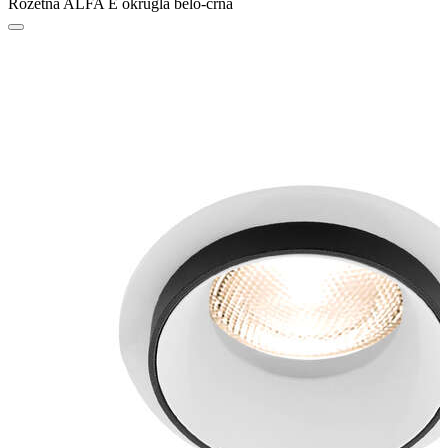
Rozetna ALFA E okrugla belo-crna