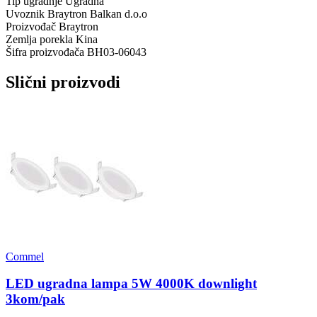
Tip ugradnje
Ugradna
Uvoznik
Braytron Balkan d.o.o
Proizvođač
Braytron
Zemlja porekla
Kina
Šifra proizvođača
BH03-06043
Slični proizvodi
Commel
LED ugradna lampa 5W 4000K downlight
3kom/pak