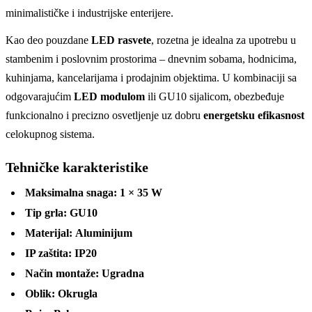
minimalističke i industrijske enterijere.
Kao deo pouzdane
LED rasvete
, rozetna je idealna za upotrebu u
stambenim i poslovnim prostorima – dnevnim sobama, hodnicima,
kuhinjama, kancelarijama i prodajnim objektima. U kombinaciji sa
odgovarajućim
LED modulom
ili GU10 sijalicom, obezbeđuje
funkcionalno i precizno osvetljenje uz dobru
energetsku efikasnost
celokupnog sistema.
Tehničke karakteristike
Maksimalna snaga:
1 × 35 W
Tip grla:
GU10
Materijal:
Aluminijum
IP zaštita:
IP20
Način montaže:
Ugradna
Oblik:
Okrugla