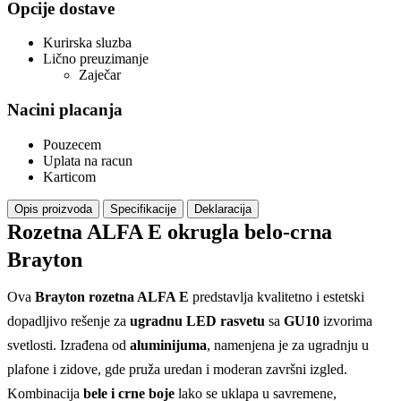
Opcije dostave
Kurirska sluzba
Lično preuzimanje
Zaječar
Nacini placanja
Pouzecem
Uplata na racun
Karticom
Opis proizvoda
Specifikacije
Deklaracija
Rozetna ALFA E okrugla belo-crna
Brayton
Ova
Brayton rozetna ALFA E
predstavlja kvalitetno i estetski
dopadljivo rešenje za
ugradnu LED rasvetu
sa
GU10
izvorima
svetlosti. Izrađena od
aluminijuma
, namenjena je za ugradnju u
plafone i zidove, gde pruža uredan i moderan završni izgled.
Kombinacija
bele i crne boje
lako se uklapa u savremene,