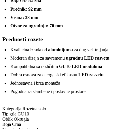
Boja:
Belo-crna
Prečnik:
92 mm
Visina:
38 mm
Otvor za ugradnju:
70 mm
Prednosti rozete
Kvalitetna izrada od
aluminijuma
za dug vek trajanja
Moderan dizajn za savremenu
ugradnu LED rasvetu
Kompatibilna sa različitim
GU10 LED modulima
Dobra osnova za energetski efikasnu
LED rasvetu
Jednostavna i brza montaža
Pogodna za stambene i poslovne prostore
Kategorija
Rozetna solo
Tip grla
GU10
Oblik
Okrugla
Boja
Crna