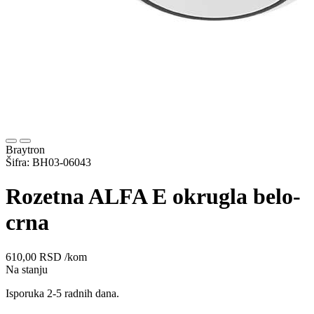
Braytron
Šifra: BH03-06043
Rozetna ALFA E okrugla belo-
crna
610,00
RSD
/kom
Na stanju
Isporuka 2-5 radnih dana.