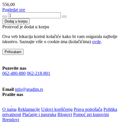
556,00
Pogledaj sve
Dodaj u korpu
Proizvod je dodat u korpu
Ova veb lokacija koristi kolačiće kako bi vam osigurala najbolje
iskustvo. Saznajte više o cookie-ima (kolačićima)
ovde
.
Prihvatam
Pozovite nas
062-480-880
062-218-801
Email
info@gradim.rs
Pratite nas
O nama
Reklamacije
Uslovi korišćenja
Prava potrošača
Politika
privatnosti
Plaćanje i isporuka
Blogovi
Pomoć pri kupovini
Brendovi