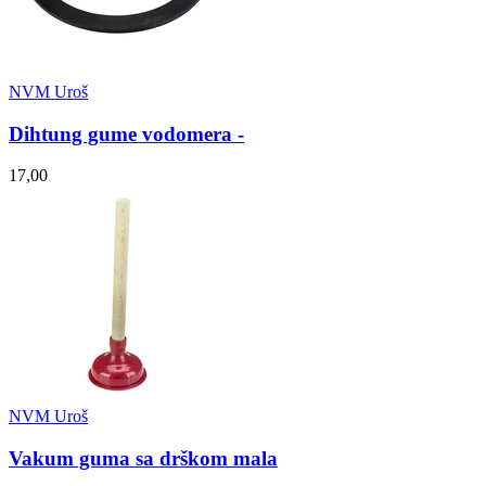
NVM Uroš
Dihtung gume vodomera -
17,00
NVM Uroš
Vakum guma sa drškom mala