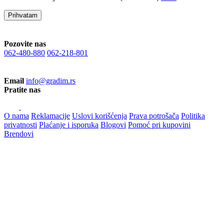
Prihvatam
Pozovite nas
062-480-880
062-218-801
Email
info@gradim.rs
Pratite nas
O nama
Reklamacije
Uslovi korišćenja
Prava potrošača
Politika
privatnosti
Plaćanje i isporuka
Blogovi
Pomoć pri kupovini
Brendovi