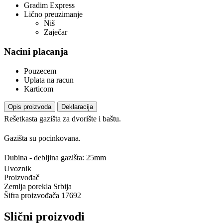
Gradim Express
Lično preuzimanje
Niš
Zaječar
Nacini placanja
Pouzecem
Uplata na racun
Karticom
Opis proizvoda
Deklaracija
Rešetkasta gazišta za dvorište i baštu.
Gazišta su pocinkovana.
Dubina - debljina gazišta: 25mm
Uvoznik
Proizvođač
Zemlja porekla
Srbija
Šifra proizvođača
17692
Slični proizvodi