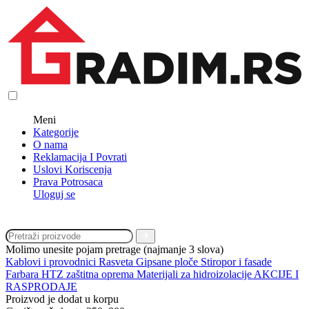
Meni
Kategorije
O nama
Reklamacija I Povrati
Uslovi Koriscenja
Prava Potrosaca
Uloguj se
Molimo unesite pojam pretrage (najmanje 3 slova)
Kablovi i provodnici
Rasveta
Gipsane ploče
Stiropor i fasade
Farbara
HTZ zaštitna oprema
Materijali za hidroizolacije
AKCIJE I
RASPRODAJE
Proizvod je dodat u korpu