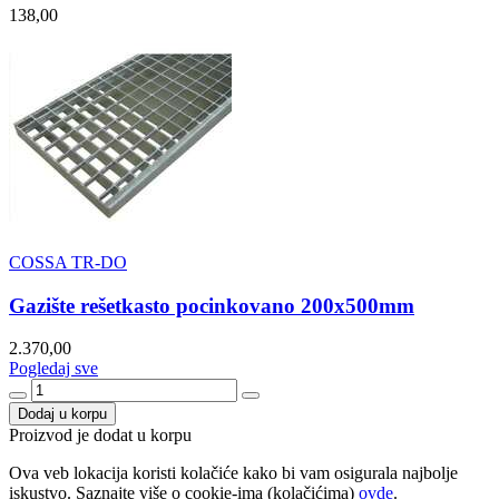
138,00
COSSA TR-DO
Gazište rešetkasto pocinkovano 200x500mm
2.370,00
Pogledaj sve
Dodaj u korpu
Proizvod je dodat u korpu
Ova veb lokacija koristi kolačiće kako bi vam osigurala najbolje
iskustvo. Saznajte više o cookie-ima (kolačićima)
ovde
.