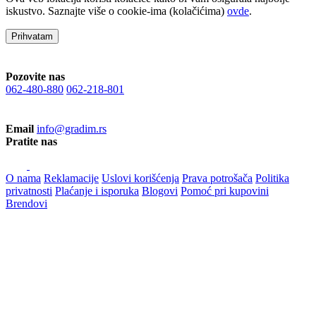
iskustvo. Saznajte više o cookie-ima (kolačićima)
ovde
.
Prihvatam
Pozovite nas
062-480-880
062-218-801
Email
info@gradim.rs
Pratite nas
O nama
Reklamacije
Uslovi korišćenja
Prava potrošača
Politika
privatnosti
Plaćanje i isporuka
Blogovi
Pomoć pri kupovini
Brendovi