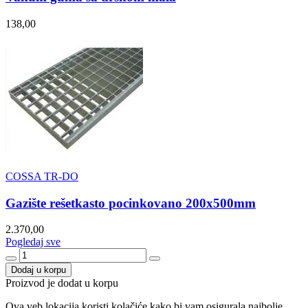
138,00
COSSA TR-DO
Gazište rešetkasto pocinkovano 200x500mm
2.370,00
Pogledaj sve
Dodaj u korpu
Proizvod je dodat u korpu
Ova veb lokacija koristi kolačiće kako bi vam osigurala najbolje