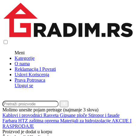
Meni
Kategorije
O nama
Reklamacija I Povrati
Uslovi Koriscenja
Prava Potrosaca
Uloguj se
Molimo unesite pojam pretrage (najmanje 3 slova)
Kablovi i provodnici
Rasveta
Gipsane ploče
Stiropor i fasade
Farbara
HTZ zaštitna oprema
Materijali za hidroizolacije
AKCIJE I
RASPRODAJE
Proizvod je dodat u korpu