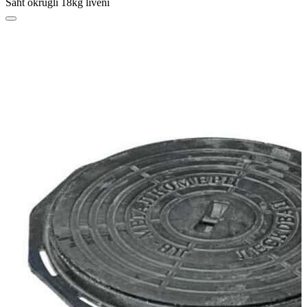
Šaht okrugli 18kg liveni