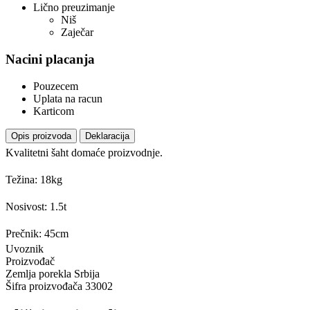
Lično preuzimanje
Niš
Zaječar
Nacini placanja
Pouzecem
Uplata na racun
Karticom
Opis proizvoda
Deklaracija
Kvalitetni šaht domaće proizvodnje.
Težina: 18kg
Nosivost: 1.5t
Prečnik: 45cm
Uvoznik
Proizvođač
Zemlja porekla
Srbija
Šifra proizvođača
33002