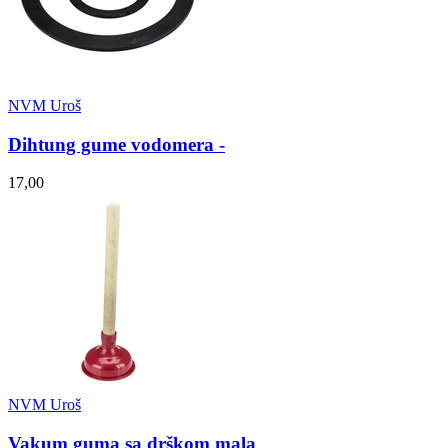
NVM Uroš
Dihtung gume vodomera -
17,00
NVM Uroš
Vakum guma sa drškom mala