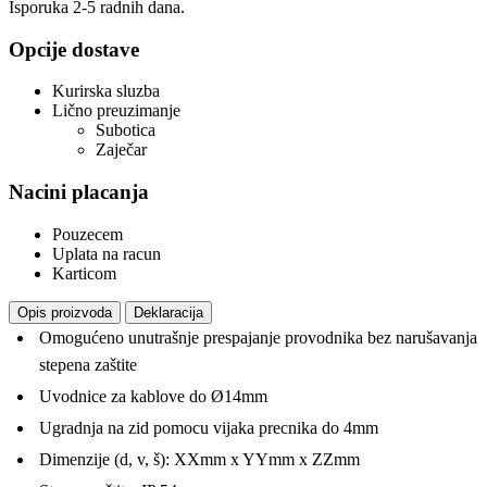
Isporuka 2-5 radnih dana.
Opcije dostave
Kurirska sluzba
Lično preuzimanje
Subotica
Zaječar
Nacini placanja
Pouzecem
Uplata na racun
Karticom
Opis proizvoda
Deklaracija
Omogućeno unutrašnje prespajanje provodnika bez narušavanja
stepena zaštite
Uvodnice za kablove do Ø14mm
Ugradnja na zid pomocu vijaka precnika do 4mm
Dimenzije (d, v, š): XXmm x YYmm x ZZmm