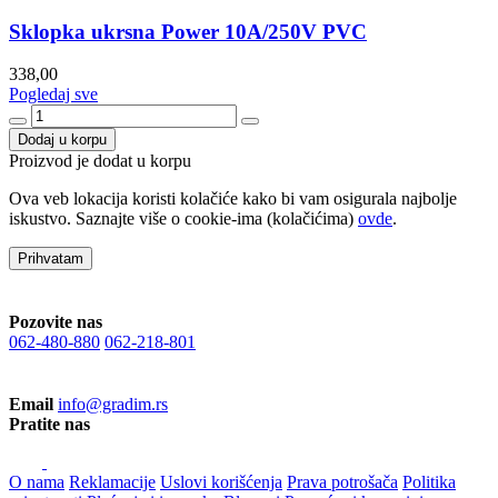
Sklopka ukrsna Power 10A/250V PVC
338,00
Pogledaj sve
Dodaj u korpu
Proizvod je dodat u korpu
Ova veb lokacija koristi kolačiće kako bi vam osigurala najbolje
iskustvo. Saznajte više o cookie-ima (kolačićima)
ovde
.
Prihvatam
Pozovite nas
062-480-880
062-218-801
Email
info@gradim.rs
Pratite nas
O nama
Reklamacije
Uslovi korišćenja
Prava potrošača
Politika