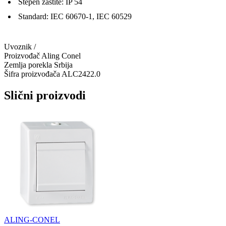
Stepen zaštite: IP 54
Standard: IEC 60670-1, IEC 60529
Uvoznik
/
Proizvođač
Aling Conel
Zemlja porekla
Srbija
Šifra proizvođača
ALC2422.0
Slični proizvodi
ALING-CONEL