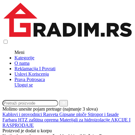
Meni
Kategorije
O nama
Reklamacija I Povrati
Uslovi Koriscenja
Prava Potrosaca
Uloguj se
Molimo unesite pojam pretrage (najmanje 3 slova)
Kablovi i provodnici
Rasveta
Gipsane ploče
Stiropor i fasade
Farbara
HTZ zaštitna oprema
Materijali za hidroizolacije
AKCIJE I
RASPRODAJE
Proizvod je dodat u korpu