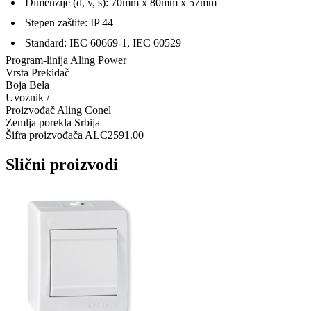
Dimenzije (d, v, š): 70mm x 80mm x 57mm
Stepen zaštite: IP 44
Standard: IEC 60669-1, IEC 60529
Program-linija
Aling Power
Vrsta
Prekidač
Boja
Bela
Uvoznik
/
Proizvođač
Aling Conel
Zemlja porekla
Srbija
Šifra proizvođača
ALC2591.00
Slični proizvodi