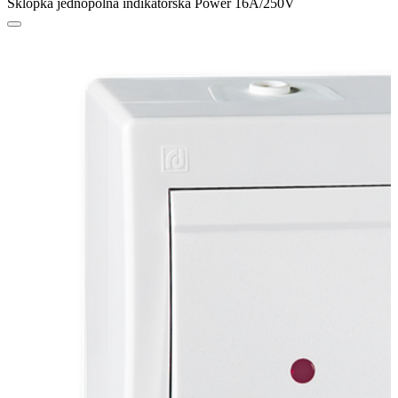
Sklopka jednopolna indikatorska Power 16A/250V