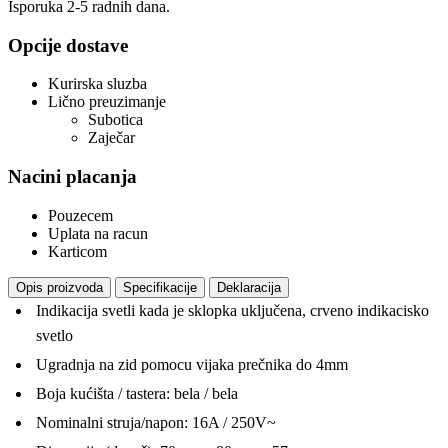
Isporuka 2-5 radnih dana.
Opcije dostave
Kurirska sluzba
Lično preuzimanje
Subotica
Zaječar
Nacini placanja
Pouzecem
Uplata na racun
Karticom
Opis proizvoda
Specifikacije
Deklaracija
Indikacija svetli kada je sklopka uključena, crveno indikacisko
svetlo
Ugradnja na zid pomocu vijaka prečnika do 4mm
Boja kućišta / tastera: bela / bela
Nominalni struja/napon: 16A / 250V~