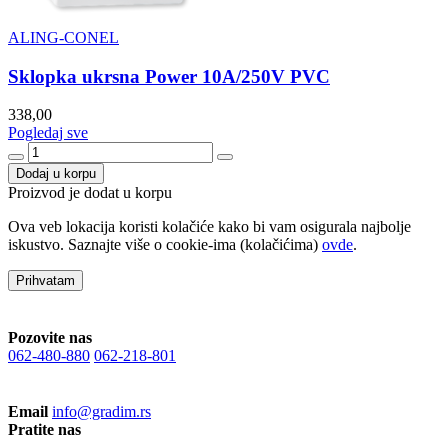
ALING-CONEL
Sklopka ukrsna Power 10A/250V PVC
338,00
Pogledaj sve
Dodaj u korpu
Proizvod je dodat u korpu
Ova veb lokacija koristi kolačiće kako bi vam osigurala najbolje
iskustvo. Saznajte više o cookie-ima (kolačićima)
ovde
.
Prihvatam
Pozovite nas
062-480-880
062-218-801
Email
info@gradim.rs
Pratite nas