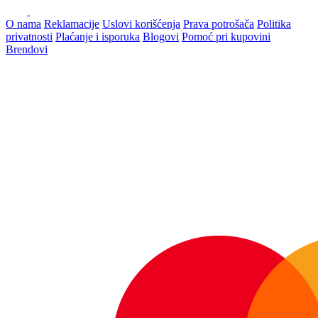
O nama
Reklamacije
Uslovi korišćenja
Prava potrošača
Politika
privatnosti
Plaćanje i isporuka
Blogovi
Pomoć pri kupovini
Brendovi