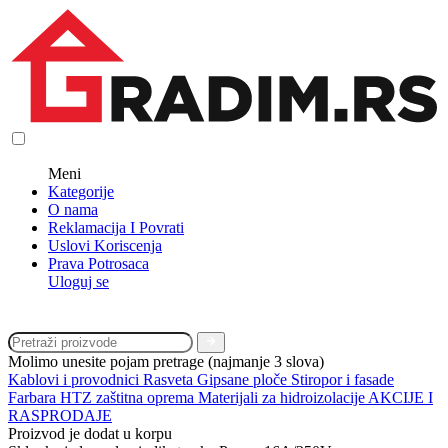
Meni
Kategorije
O nama
Reklamacija I Povrati
Uslovi Koriscenja
Prava Potrosaca
Uloguj se
Molimo unesite pojam pretrage (najmanje 3 slova)
Kablovi i provodnici
Rasveta
Gipsane ploče
Stiropor i fasade
Farbara
HTZ zaštitna oprema
Materijali za hidroizolacije
AKCIJE I
RASPRODAJE
Proizvod je dodat u korpu