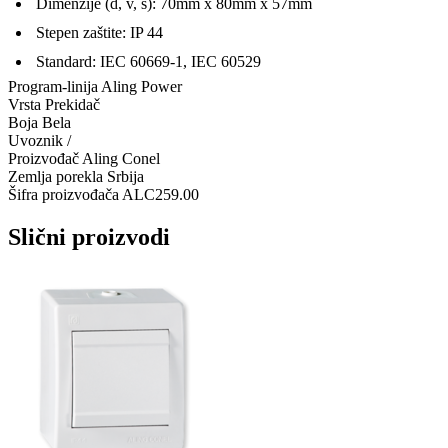
Dimenzije (d, v, š): 70mm x 80mm x 57mm
Stepen zaštite: IP 44
Standard: IEC 60669-1, IEC 60529
Program-linija
Aling Power
Vrsta
Prekidač
Boja
Bela
Uvoznik
/
Proizvođač
Aling Conel
Zemlja porekla
Srbija
Šifra proizvođača
ALC259.00
Slični proizvodi