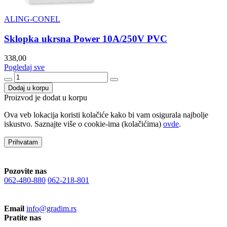
ALING-CONEL
Sklopka ukrsna Power 10A/250V PVC
338,00
Pogledaj sve
Dodaj u korpu
Proizvod je dodat u korpu
Ova veb lokacija koristi kolačiće kako bi vam osigurala najbolje
iskustvo. Saznajte više o cookie-ima (kolačićima)
ovde
.
Prihvatam
Pozovite nas
062-480-880
062-218-801
Email
info@gradim.rs
Pratite nas