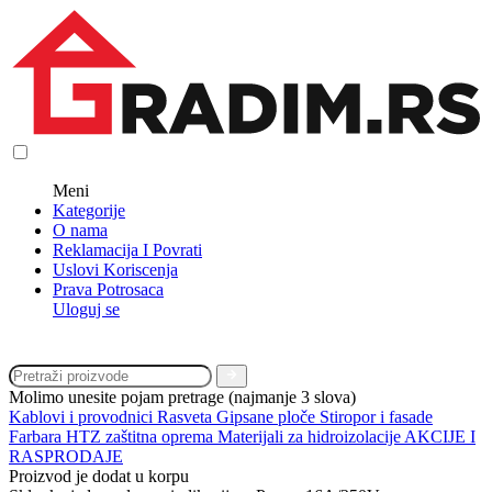
Meni
Kategorije
O nama
Reklamacija I Povrati
Uslovi Koriscenja
Prava Potrosaca
Uloguj se
Molimo unesite pojam pretrage (najmanje 3 slova)
Kablovi i provodnici
Rasveta
Gipsane ploče
Stiropor i fasade
Farbara
HTZ zaštitna oprema
Materijali za hidroizolacije
AKCIJE I
RASPRODAJE
Proizvod je dodat u korpu