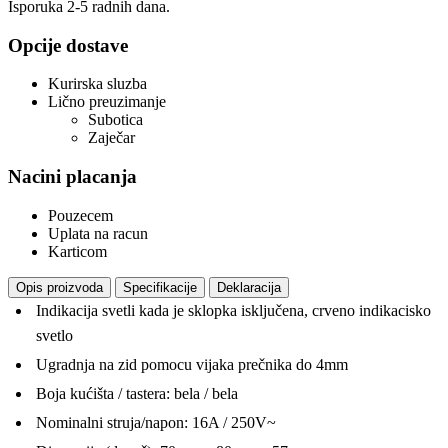
Isporuka 2-5 radnih dana.
Opcije dostave
Kurirska sluzba
Lično preuzimanje
Subotica
Zaječar
Nacini placanja
Pouzecem
Uplata na racun
Karticom
Opis proizvoda
Specifikacije
Deklaracija
Indikacija svetli kada je sklopka isključena, crveno indikacisko
svetlo
Ugradnja na zid pomocu vijaka prečnika do 4mm
Boja kućišta / tastera: bela / bela
Nominalni struja/napon: 16A / 250V~