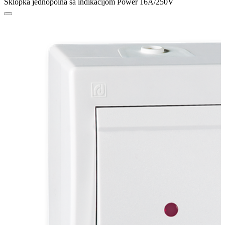
Sklopka jednopolna sa indikacijom Power 16A/250V