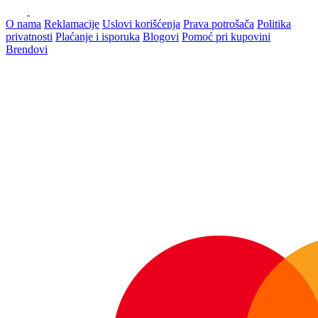
O nama
Reklamacije
Uslovi korišćenja
Prava potrošača
Politika
privatnosti
Plaćanje i isporuka
Blogovi
Pomoć pri kupovini
Brendovi