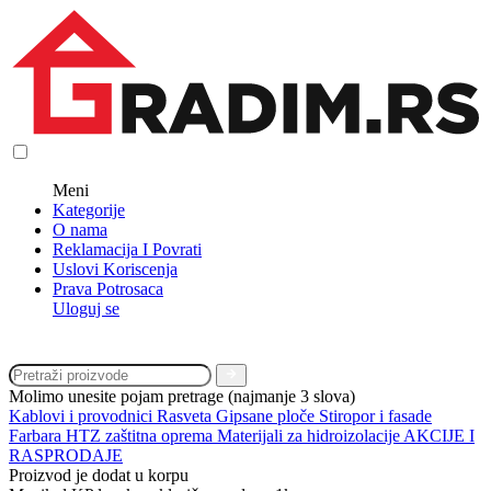
Meni
Kategorije
O nama
Reklamacija I Povrati
Uslovi Koriscenja
Prava Potrosaca
Uloguj se
Molimo unesite pojam pretrage (najmanje 3 slova)
Kablovi i provodnici
Rasveta
Gipsane ploče
Stiropor i fasade
Farbara
HTZ zaštitna oprema
Materijali za hidroizolacije
AKCIJE I
RASPRODAJE
Proizvod je dodat u korpu