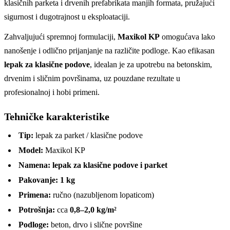
klasičnih parketa i drvenih prefabrikata manjih formata, pružajući
sigurnost i dugotrajnost u eksploataciji.
Zahvaljujući spremnoj formulaciji,
Maxikol KP
omogućava lako
nanošenje i odlično prijanjanje na različite podloge. Kao efikasan
lepak za klasične podove
, idealan je za upotrebu na betonskim,
drvenim i sličnim površinama, uz pouzdane rezultate u
profesionalnoj i hobi primeni.
Tehničke karakteristike
Tip:
lepak za parket / klasične podove
Model:
Maxikol KP
Namena:
lepak za klasične podove i parket
Pakovanje:
1 kg
Primena:
ručno (nazubljenom lopaticom)
Potrošnja:
cca
0,8–2,0 kg/m²
Podloge:
beton, drvo i slične površine