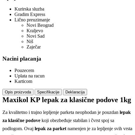
Kurirska sluzba
Gradim Express
Lično preuzimanje
Novi Beograd
Kraljevo
Novi Sad
Niš
Zaječar
Nacini placanja
Pouzecem
Uplata na racun
Karticom
Opis proizvoda
Specifikacije
Deklaracija
Maxikol KP lepak za klasične podove 1kg
Za kvalitetno i trajno lepljenje parketa neophodan je pouzdan
lepak
za klasične podove
koji obezbeđuje stabilan i čvrst spoj sa
podlogom. Ovaj
lepak za parket
namenjen je za lepljenje svih vrsta