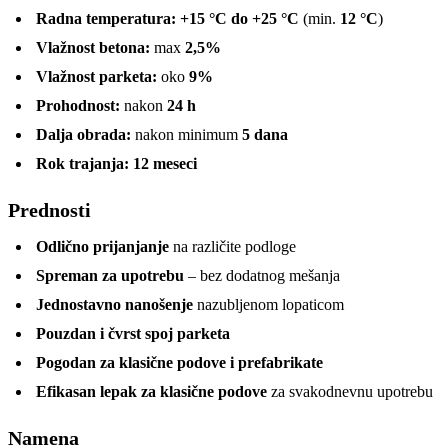
Radna temperatura:
+15 °C do +25 °C
(min.
12 °C
)
Vlažnost betona:
max
2,5%
Vlažnost parketa:
oko
9%
Prohodnost:
nakon
24 h
Dalja obrada:
nakon minimum
5 dana
Rok trajanja:
12 meseci
Prednosti
Odlično prijanjanje
na različite podloge
Spreman za upotrebu
– bez dodatnog mešanja
Jednostavno nanošenje
nazubljenom lopaticom
Pouzdan i čvrst spoj parketa
Pogodan za klasične podove i prefabrikate
Efikasan lepak za klasične podove
za svakodnevnu upotrebu
Namena