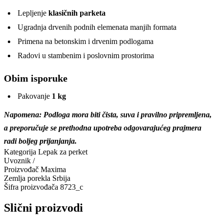
Lepljenje
klasičnih parketa
Ugradnja drvenih podnih elemenata manjih formata
Primena na betonskim i drvenim podlogama
Radovi u stambenim i poslovnim prostorima
Obim isporuke
Pakovanje
1 kg
Napomena: Podloga mora biti čista, suva i pravilno pripremljena,
a preporučuje se prethodna upotreba odgovarajućeg prajmera
radi boljeg prijanjanja.
Kategorija
Lepak za perket
Uvoznik
/
Proizvođač
Maxima
Zemlja porekla
Srbija
Šifra proizvođača
8723_c
Slični proizvodi