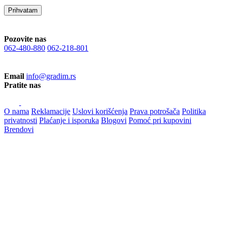
Prihvatam
Pozovite nas
062-480-880
062-218-801
Email
info@gradim.rs
Pratite nas
O nama
Reklamacije
Uslovi korišćenja
Prava potrošača
Politika
privatnosti
Plaćanje i isporuka
Blogovi
Pomoć pri kupovini
Brendovi