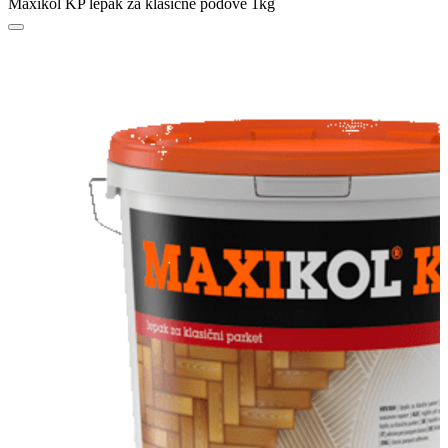
Maxikol KP lepak za klasične podove 1kg