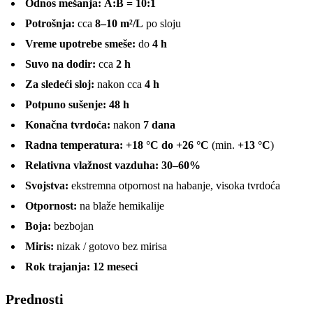
Odnos mešanja:
A:B = 10:1
Potrošnja:
cca
8–10 m²/L
po sloju
Vreme upotrebe smeše:
do
4 h
Suvo na dodir:
cca
2 h
Za sledeći sloj:
nakon cca
4 h
Potpuno sušenje:
48 h
Konačna tvrdoća:
nakon
7 dana
Radna temperatura:
+18 °C do +26 °C
(min.
+13 °C
)
Relativna vlažnost vazduha:
30–60%
Svojstva:
ekstremna otpornost na habanje, visoka tvrdoća
Otpornost:
na blaže hemikalije
Boja:
bezbojan
Miris:
nizak / gotovo bez mirisa
Rok trajanja:
12 meseci
Prednosti