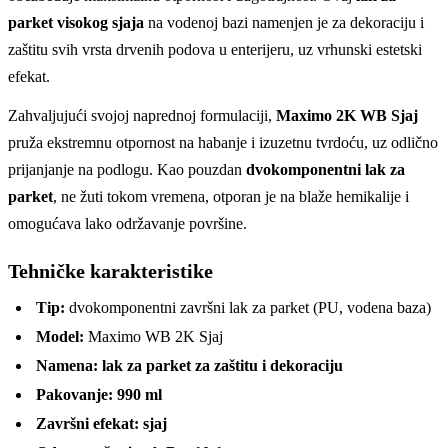
parket visokog sjaja
na vodenoj bazi namenjen je za dekoraciju i
zaštitu svih vrsta drvenih podova u enterijeru, uz vrhunski estetski
efekat.
Zahvaljujući svojoj naprednoj formulaciji,
Maximo 2K WB Sjaj
pruža ekstremnu otpornost na habanje i izuzetnu tvrdoću, uz odlično
prijanjanje na podlogu. Kao pouzdan
dvokomponentni lak za
parket
, ne žuti tokom vremena, otporan je na blaže hemikalije i
omogućava lako održavanje površine.
Tehničke karakteristike
Tip:
dvokomponentni završni lak za parket (PU, vodena baza)
Model:
Maximo WB 2K Sjaj
Namena:
lak za parket za zaštitu i dekoraciju
Pakovanje:
990 ml
Završni efekat:
sjaj