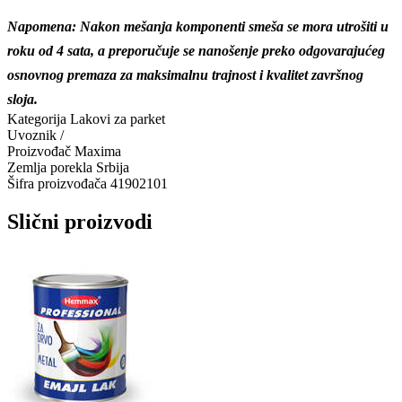
Napomena: Nakon mešanja komponenti smeša se mora utrošiti u
roku od 4 sata, a preporučuje se nanošenje preko odgovarajućeg
osnovnog premaza za maksimalnu trajnost i kvalitet završnog
sloja.
Kategorija
Lakovi za parket
Uvoznik
/
Proizvođač
Maxima
Zemlja porekla
Srbija
Šifra proizvođača
41902101
Slični proizvodi