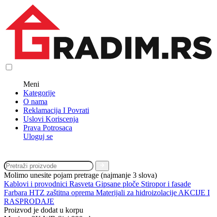
Meni
Kategorije
O nama
Reklamacija I Povrati
Uslovi Koriscenja
Prava Potrosaca
Uloguj se
Molimo unesite pojam pretrage (najmanje 3 slova)
Kablovi i provodnici
Rasveta
Gipsane ploče
Stiropor i fasade
Farbara
HTZ zaštitna oprema
Materijali za hidroizolacije
AKCIJE I
RASPRODAJE
Proizvod je dodat u korpu