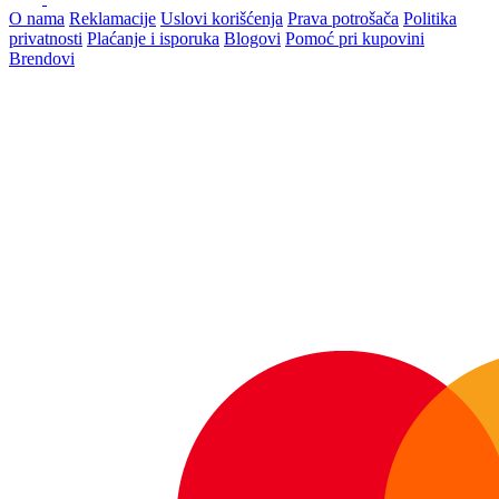
O nama
Reklamacije
Uslovi korišćenja
Prava potrošača
Politika
privatnosti
Plaćanje i isporuka
Blogovi
Pomoć pri kupovini
Brendovi