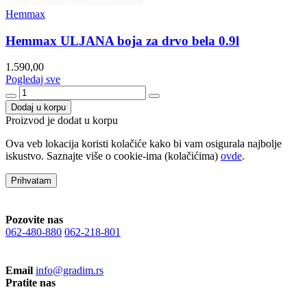
Hemmax
Hemmax ULJANA boja za drvo bela 0.9l
1.590,00
Pogledaj sve
Dodaj u korpu
Proizvod je dodat u korpu
Ova veb lokacija koristi kolačiće kako bi vam osigurala najbolje
iskustvo. Saznajte više o cookie-ima (kolačićima)
ovde
.
Prihvatam
Pozovite nas
062-480-880
062-218-801
Email
info@gradim.rs
Pratite nas