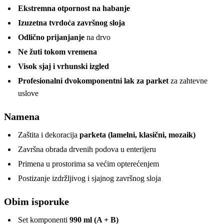
Ekstremna otpornost na habanje
Izuzetna tvrdoća završnog sloja
Odlično prijanjanje
na drvo
Ne žuti tokom vremena
Visok sjaj i vrhunski izgled
Profesionalni dvokomponentni lak za parket
za zahtevne
uslove
Namena
Zaštita i dekoracija
parketa (lamelni, klasični, mozaik)
Završna obrada drvenih podova u enterijeru
Primena u prostorima sa većim opterećenjem
Postizanje izdržljivog i sjajnog završnog sloja
Obim isporuke
Set komponenti
990 ml (A + B)