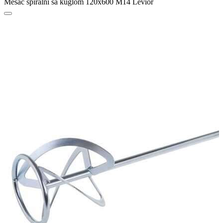
Mešač spiralni sa kuglom 120x600 M14 Levior