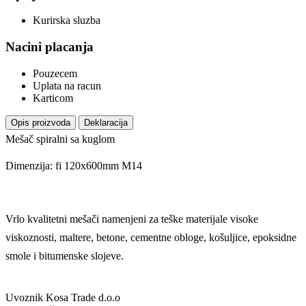
Kurirska sluzba
Nacini placanja
Pouzecem
Uplata na racun
Karticom
Opis proizvoda
Deklaracija
Mešač spiralni sa kuglom
Dimenzija: fi 120x600mm M14
Vrlo kvalitetni mešači namenjeni za teške materijale visoke
viskoznosti, maltere, betone, cementne obloge, košuljice, epoksidne
smole i bitumenske slojeve.
Uvoznik
Kosa Trade d.o.o