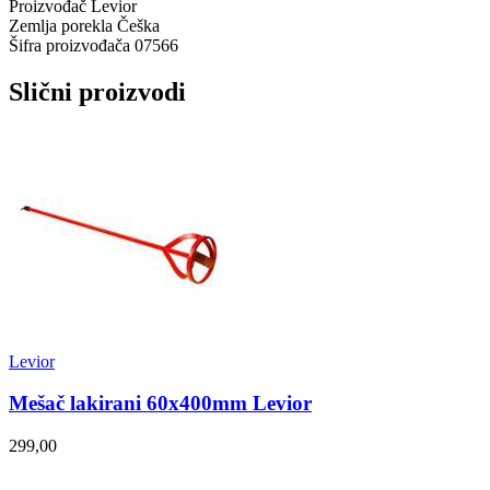
Proizvođač
Levior
Zemlja porekla
Češka
Šifra proizvođača
07566
Slični proizvodi
Levior
Mešač lakirani 60x400mm Levior
299,00