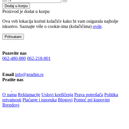
Dodaj u korpu
Proizvod je dodat u korpu
Ova veb lokacija koristi kolačiće kako bi vam osigurala najbolje
iskustvo. Saznajte više o cookie-ima (kolačićima)
ovde
.
Prihvatam
Pozovite nas
062-480-880
062-218-801
Email
info@gradim.rs
Pratite nas
O nama
Reklamacije
Uslovi korišćenja
Prava potrošača
Politika
privatnosti
Plaćanje i isporuka
Blogovi
Pomoć pri kupovini
Brendovi