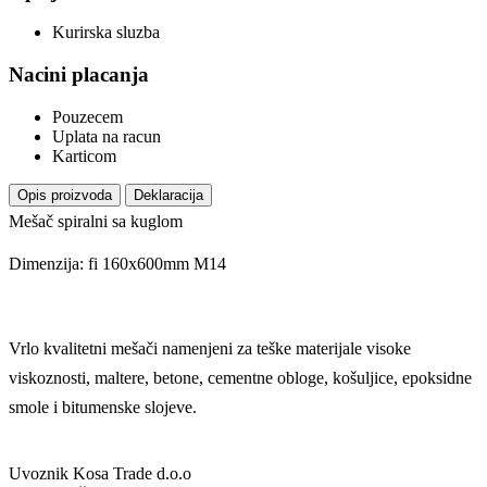
Kurirska sluzba
Nacini placanja
Pouzecem
Uplata na racun
Karticom
Opis proizvoda
Deklaracija
Mešač spiralni sa kuglom
Dimenzija: fi 160x600mm M14
Vrlo kvalitetni mešači namenjeni za teške materijale visoke
viskoznosti, maltere, betone, cementne obloge, košuljice, epoksidne
smole i bitumenske slojeve.
Uvoznik
Kosa Trade d.o.o