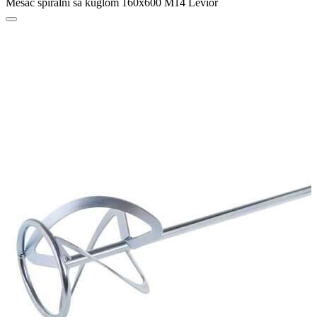
Mešač spiralni sa kuglom 160x600 M14 Levior