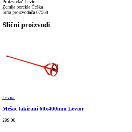
Proizvođač
Levior
Zemlja porekla
Češka
Šifra proizvođača
07568
Slični proizvodi
Levior
Mešač lakirani 60x400mm Levior
299,00