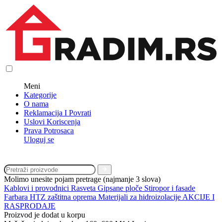
Meni
Kategorije
O nama
Reklamacija I Povrati
Uslovi Koriscenja
Prava Potrosaca
Uloguj se
Molimo unesite pojam pretrage (najmanje 3 slova)
Kablovi i provodnici
Rasveta
Gipsane ploče
Stiropor i fasade
Farbara
HTZ zaštitna oprema
Materijali za hidroizolacije
AKCIJE I
RASPRODAJE
Proizvod je dodat u korpu