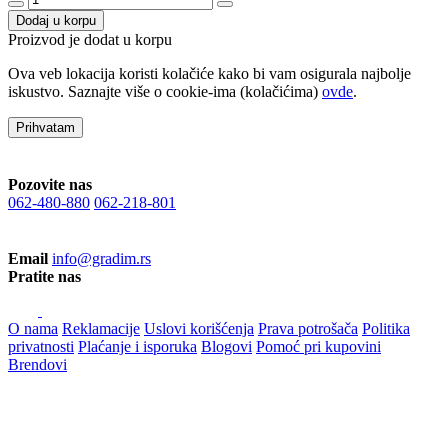
Dodaj u korpu
Proizvod je dodat u korpu
Ova veb lokacija koristi kolačiće kako bi vam osigurala najbolje
iskustvo. Saznajte više o cookie-ima (kolačićima)
ovde
.
Prihvatam
Pozovite nas
062-480-880
062-218-801
Email
info@gradim.rs
Pratite nas
O nama
Reklamacije
Uslovi korišćenja
Prava potrošača
Politika
privatnosti
Plaćanje i isporuka
Blogovi
Pomoć pri kupovini
Brendovi