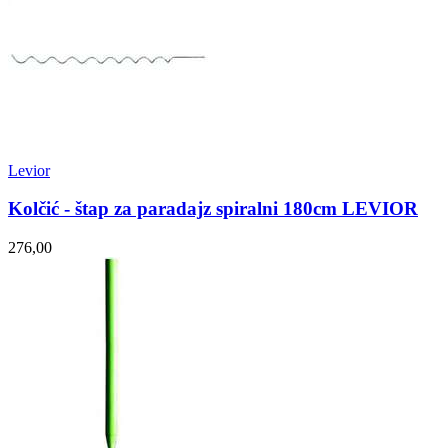
Levior
Kolčić - štap za paradajz spiralni 180cm LEVIOR
276,00