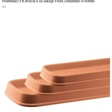
Podmetači FIORIERA za saksije Flora Dimartino fi 60mm