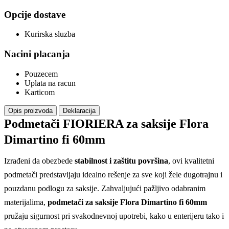
Opcije dostave
Kurirska sluzba
Nacini placanja
Pouzecem
Uplata na racun
Karticom
Opis proizvoda
Deklaracija
Podmetači FIORIERA za saksije Flora
Dimartino fi 60mm
Izrađeni da obezbede
stabilnost i zaštitu površina
, ovi kvalitetni
podmetači predstavljaju idealno rešenje za sve koji žele dugotrajnu i
pouzdanu podlogu za saksije. Zahvaljujući pažljivo odabranim
materijalima,
podmetači za saksije Flora Dimartino fi 60mm
pružaju sigurnost pri svakodnevnoj upotrebi, kako u enterijeru tako i