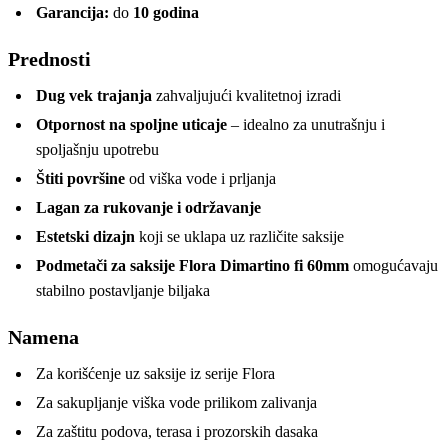
Garancija:
do
10 godina
Prednosti
Dug vek trajanja
zahvaljujući kvalitetnoj izradi
Otpornost na spoljne uticaje
– idealno za unutrašnju i
spoljašnju upotrebu
Štiti površine
od viška vode i prljanja
Lagan za rukovanje i održavanje
Estetski dizajn
koji se uklapa uz različite saksije
Podmetači za saksije Flora Dimartino fi 60mm
omogućavaju
stabilno postavljanje biljaka
Namena
Za korišćenje uz saksije iz serije Flora
Za sakupljanje viška vode prilikom zalivanja
Za zaštitu podova, terasa i prozorskih dasaka