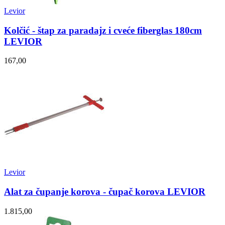
Levior
Kolčić - štap za paradajz i cveće fiberglas 180cm
LEVIOR
167,00
Levior
Alat za čupanje korova - čupač korova LEVIOR
1.815,00