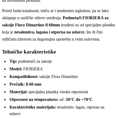
na otvorenom prostoru.
Pored funkcionalnosti, ističu se i modernim izgledom, pa se lako
uklapaju u različite stilove uređenja.
Podmetači FIORIERA za
saksije Flora Dimartino fi 60mm
izrađeni su od specijalne plastike
koja je
nesalomiva, lagana i otporna na udarce
, što ih čini
odličnim izborom za dugotrajnu upotrebu u svim uslovima.
Tehničke karakteristike
Tip:
podmetači za saksije
Model:
FIORIERA
Kompatibilnost:
saksije Flora Dimartino
Prečnik:
fi 60 mm
Materijal:
specijalna plastika visoke otpornosti
Otpornost na temperaturu:
od
-50°C do +70°C
Karakteristike materijala:
nesalomiv, lagan, otporan na
udarce