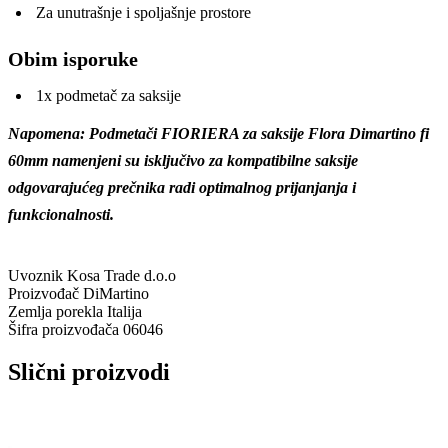
Za unutrašnje i spoljašnje prostore
Obim isporuke
1x podmetač za saksije
Napomena: Podmetači FIORIERA za saksije Flora Dimartino fi
60mm namenjeni su isključivo za kompatibilne saksije
odgovarajućeg prečnika radi optimalnog prijanjanja i
funkcionalnosti.
Uvoznik
Kosa Trade d.o.o
Proizvođač
DiMartino
Zemlja porekla
Italija
Šifra proizvođača
06046
Slični proizvodi