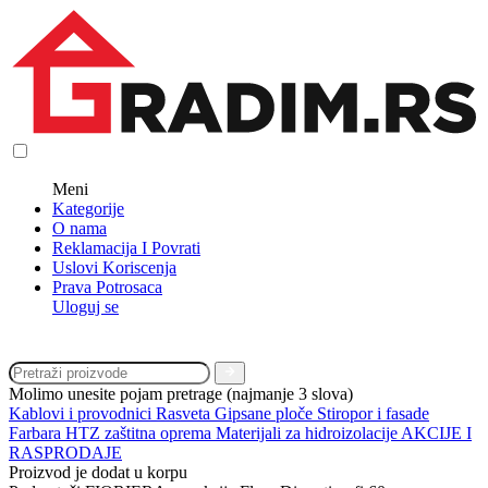
Meni
Kategorije
O nama
Reklamacija I Povrati
Uslovi Koriscenja
Prava Potrosaca
Uloguj se
Molimo unesite pojam pretrage (najmanje 3 slova)
Kablovi i provodnici
Rasveta
Gipsane ploče
Stiropor i fasade
Farbara
HTZ zaštitna oprema
Materijali za hidroizolacije
AKCIJE I
RASPRODAJE
Proizvod je dodat u korpu