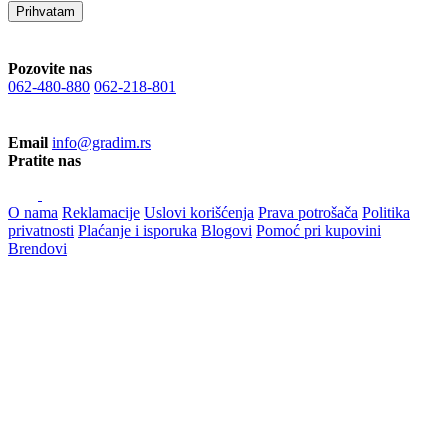
Prihvatam
Pozovite nas
062-480-880
062-218-801
Email
info@gradim.rs
Pratite nas
O nama
Reklamacije
Uslovi korišćenja
Prava potrošača
Politika
privatnosti
Plaćanje i isporuka
Blogovi
Pomoć pri kupovini
Brendovi