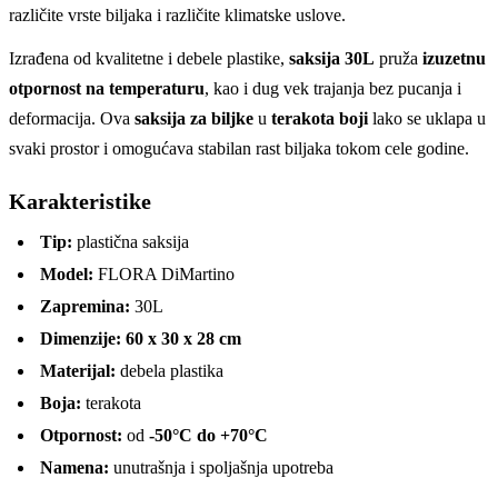
različite vrste biljaka i različite klimatske uslove.
Izrađena od kvalitetne i debele plastike,
saksija 30L
pruža
izuzetnu
otpornost na temperaturu
, kao i dug vek trajanja bez pucanja i
deformacija. Ova
saksija za biljke
u
terakota boji
lako se uklapa u
svaki prostor i omogućava stabilan rast biljaka tokom cele godine.
Karakteristike
Tip:
plastična saksija
Model:
FLORA DiMartino
Zapremina:
30L
Dimenzije:
60 x 30 x 28 cm
Materijal:
debela plastika
Boja:
terakota
Otpornost:
od
-50°C do +70°C
Namena:
unutrašnja i spoljašnja upotreba