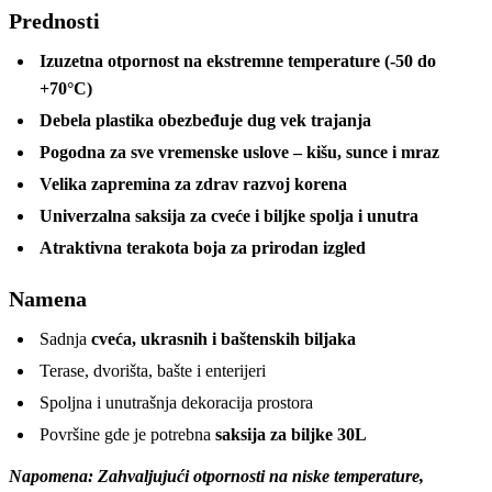
Prednosti
Izuzetna otpornost na ekstremne temperature (-50 do
+70°C)
Debela plastika obezbeđuje dug vek trajanja
Pogodna za sve vremenske uslove – kišu, sunce i mraz
Velika zapremina za zdrav razvoj korena
Univerzalna saksija za cveće i biljke spolja i unutra
Atraktivna terakota boja za prirodan izgled
Namena
Sadnja
cveća, ukrasnih i baštenskih biljaka
Terase, dvorišta, bašte i enterijeri
Spoljna i unutrašnja dekoracija prostora
Površine gde je potrebna
saksija za biljke 30L
Napomena: Zahvaljujući otpornosti na niske temperature,