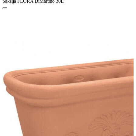
Saksija FLORA DiMartino 30L