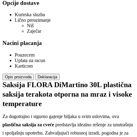
Opcije dostave
Kurirska sluzba
Lično preuzimanje
Niš
Zaječar
Nacini placanja
Pouzecem
Uplata na racun
Karticom
Opis proizvoda
Deklaracija
Saksija FLORA DiMartino 30L plastična
saksija terakota otporna na mraz i visoke
temperature
Za dugotrajno i sigurno gajenje biljaka u svim uslovima, ova
plastična saksija za cveće
predstavlja idealno rešenje za unutrašnju
i spoljašnju upotrebu. Zahvaljujući robusnoj izradi, pogodna je za