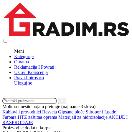
Meni
Kategorije
O nama
Reklamacija I Povrati
Uslovi Koriscenja
Prava Potrosaca
Uloguj se
Molimo unesite pojam pretrage (najmanje 3 slova)
Kablovi i provodnici
Rasveta
Gipsane ploče
Stiropor i fasade
Farbara
HTZ zaštitna oprema
Materijali za hidroizolacije
AKCIJE I
RASPRODAJE
Proizvod je dodat u korpu