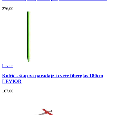
276,00
Levior
Kolčić - štap za paradajz i cveće fiberglas 180cm
LEVIOR
167,00