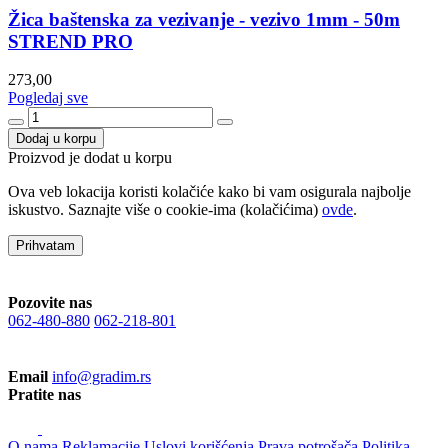
Žica baštenska za vezivanje - vezivo 1mm - 50m
STREND PRO
273,00
Pogledaj sve
Dodaj u korpu
Proizvod je dodat u korpu
Ova veb lokacija koristi kolačiće kako bi vam osigurala najbolje
iskustvo. Saznajte više o cookie-ima (kolačićima)
ovde
.
Prihvatam
Pozovite nas
062-480-880
062-218-801
Email
info@gradim.rs
Pratite nas
O nama
Reklamacije
Uslovi korišćenja
Prava potrošača
Politika