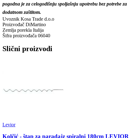
pogodna je za celogodišnju spoljašnju upotrebu bez potrebe za
dodatnom zaštitom.
Uvoznik
Kosa Trade d.o.o
Proizvođač
DiMartino
Zemlja porekla
Italija
Šifra proizvođača
06040
Slični proizvodi
Levior
Kolčić - štap za paradajz spiralni 180cm LEVIOR