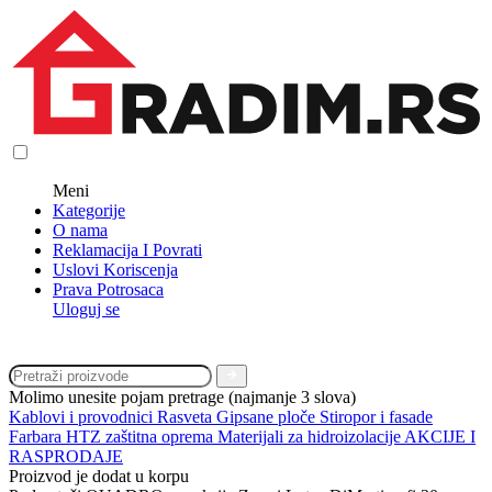
Meni
Kategorije
O nama
Reklamacija I Povrati
Uslovi Koriscenja
Prava Potrosaca
Uloguj se
Molimo unesite pojam pretrage (najmanje 3 slova)
Kablovi i provodnici
Rasveta
Gipsane ploče
Stiropor i fasade
Farbara
HTZ zaštitna oprema
Materijali za hidroizolacije
AKCIJE I
RASPRODAJE
Proizvod je dodat u korpu