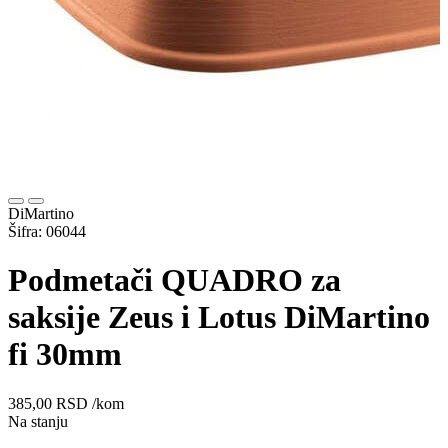
DiMartino
Šifra: 06044
Podmetači QUADRO za
saksije Zeus i Lotus DiMartino
fi 30mm
385,00
RSD
/kom
Na stanju