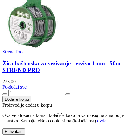
Strend Pro
Žica baštenska za vezivanje - vezivo 1mm - 50m
STREND PRO
273,00
Pogledaj sve
Dodaj u korpu
Proizvod je dodat u korpu
Ova veb lokacija koristi kolačiće kako bi vam osigurala najbolje
iskustvo. Saznajte više o cookie-ima (kolačićima)
ovde
.
Prihvatam