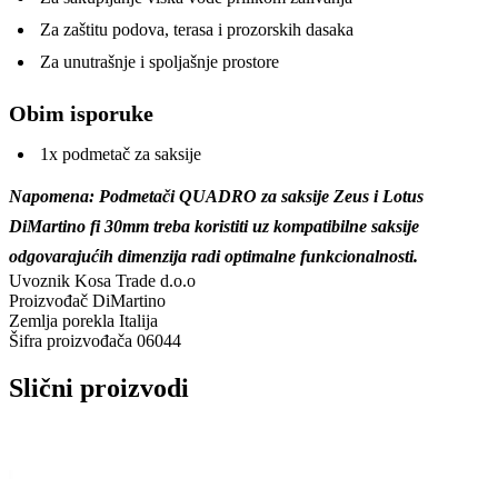
Za zaštitu podova, terasa i prozorskih dasaka
Za unutrašnje i spoljašnje prostore
Obim isporuke
1x podmetač za saksije
Napomena: Podmetači QUADRO za saksije Zeus i Lotus
DiMartino fi 30mm treba koristiti uz kompatibilne saksije
odgovarajućih dimenzija radi optimalne funkcionalnosti.
Uvoznik
Kosa Trade d.o.o
Proizvođač
DiMartino
Zemlja porekla
Italija
Šifra proizvođača
06044
Slični proizvodi