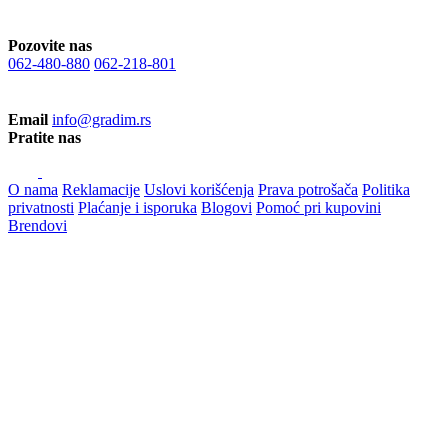
Pozovite nas
062-480-880
062-218-801
Email
info@gradim.rs
Pratite nas
O nama
Reklamacije
Uslovi korišćenja
Prava potrošača
Politika
privatnosti
Plaćanje i isporuka
Blogovi
Pomoć pri kupovini
Brendovi