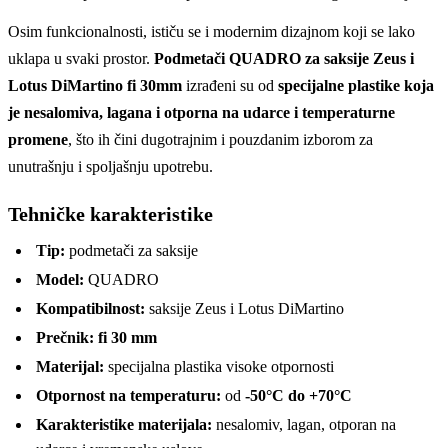
Osim funkcionalnosti, ističu se i modernim dizajnom koji se lako
uklapa u svaki prostor.
Podmetači QUADRO za saksije Zeus i
Lotus DiMartino fi 30mm
izrađeni su od
specijalne plastike koja
je nesalomiva, lagana i otporna na udarce i temperaturne
promene
, što ih čini dugotrajnim i pouzdanim izborom za
unutrašnju i spoljašnju upotrebu.
Tehničke karakteristike
Tip:
podmetači za saksije
Model:
QUADRO
Kompatibilnost:
saksije Zeus i Lotus DiMartino
Prečnik:
fi 30 mm
Materijal:
specijalna plastika visoke otpornosti
Otpornost na temperaturu:
od
-50°C do +70°C
Karakteristike materijala:
nesalomiv, lagan, otporan na