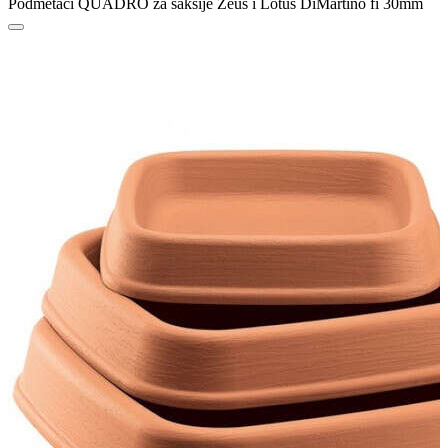
Podmetači QUADRO za saksije Zeus i Lotus DiMartino fi 30mm