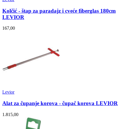
Kolčić - štap za paradajz i cveće fiberglas 180cm
LEVIOR
167,00
Levior
Alat za čupanje korova - čupač korova LEVIOR
1.815,00