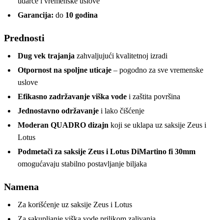
udarce i vremenske uslove
Garancija:
do
10 godina
Prednosti
Dug vek trajanja
zahvaljujući kvalitetnoj izradi
Otpornost na spoljne uticaje
– pogodno za sve vremenske
uslove
Efikasno zadržavanje viška vode
i zaštita površina
Jednostavno održavanje
i lako čišćenje
Moderan QUADRO dizajn
koji se uklapa uz saksije Zeus i
Lotus
Podmetači za saksije Zeus i Lotus DiMartino fi 30mm
omogućavaju stabilno postavljanje biljaka
Namena
Za korišćenje uz saksije Zeus i Lotus
Za sakupljanje viška vode prilikom zalivanja