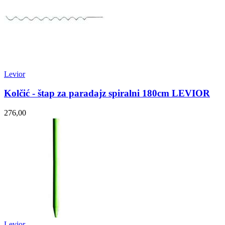
Levior
Kolčić - štap za paradajz spiralni 180cm LEVIOR
276,00
Levior