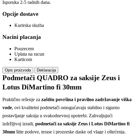
Isporuka 2-5 radnih dana.
Opcije dostave
Kurirska sluzba
Nacini placanja
Pouzecem
Uplata na racun
Karticom
Opis proizvoda
Deklaracija
Podmetači QUADRO za saksije Zeus i
Lotus DiMartino fi 30mm
Praktično rešenje za
zaštitu površina i pravilno zadržavanje viška
vode
, ovi kvalitetni podmetači omogućavaju stabilno i sigurno
postavljanje saksija u svakodnevnoj upotrebi. Zahvaljujući
izdržljivoj izradi,
podmetači za saksije Zeus i Lotus DiMartino fi
30mm
štite podove, terase i prozorske daske od vlage i oštećenja.