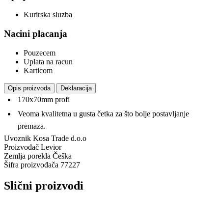
Kurirska sluzba
Nacini placanja
Pouzecem
Uplata na racun
Karticom
Opis proizvoda
Deklaracija
170x70mm profi
Veoma kvalitetna u gusta četka za što bolje postavljanje
premaza.
Uvoznik
Kosa Trade d.o.o
Proizvođač
Levior
Zemlja porekla
Češka
Šifra proizvođača
77227
Slični proizvodi