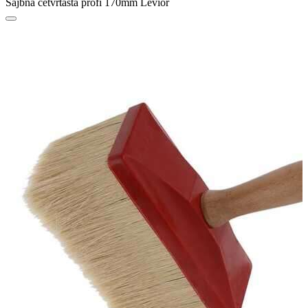
Šajbna četvrtasta profi 170mm Levior