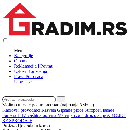
Meni
Kategorije
O nama
Reklamacija I Povrati
Uslovi Koriscenja
Prava Potrosaca
Uloguj se
Molimo unesite pojam pretrage (najmanje 3 slova)
Kablovi i provodnici
Rasveta
Gipsane ploče
Stiropor i fasade
Farbara
HTZ zaštitna oprema
Materijali za hidroizolacije
AKCIJE I
RASPRODAJE
Proizvod je dodat u korpu