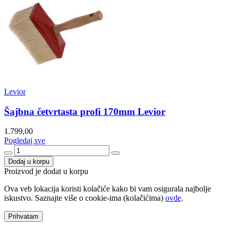
Levior
Šajbna četvrtasta profi 170mm Levior
1.799,00
Pogledaj sve
Dodaj u korpu
Proizvod je dodat u korpu
Ova veb lokacija koristi kolačiće kako bi vam osigurala najbolje
iskustvo. Saznajte više o cookie-ima (kolačićima)
ovde
.
Prihvatam