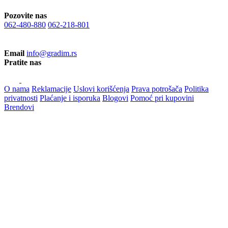
Pozovite nas
062-480-880
062-218-801
Email
info@gradim.rs
Pratite nas
O nama
Reklamacije
Uslovi korišćenja
Prava potrošača
Politika
privatnosti
Plaćanje i isporuka
Blogovi
Pomoć pri kupovini
Brendovi