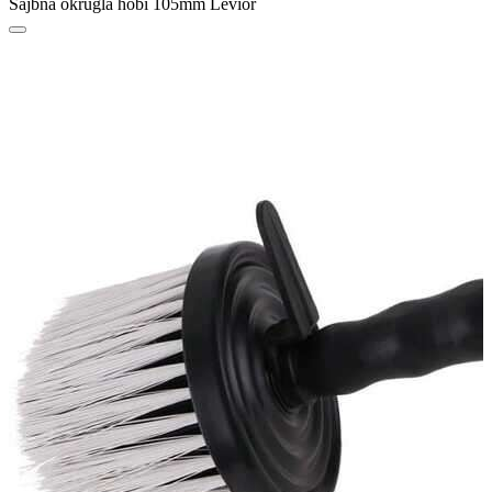
Šajbna okrugla hobi 105mm Levior