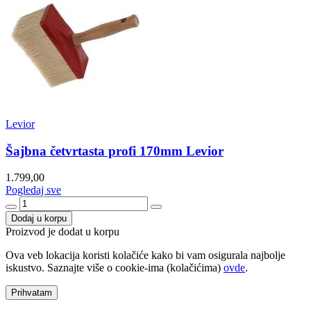
Levior
Šajbna četvrtasta profi 170mm Levior
1.799,00
Pogledaj sve
Dodaj u korpu
Proizvod je dodat u korpu
Ova veb lokacija koristi kolačiće kako bi vam osigurala najbolje
iskustvo. Saznajte više o cookie-ima (kolačićima)
ovde
.
Prihvatam