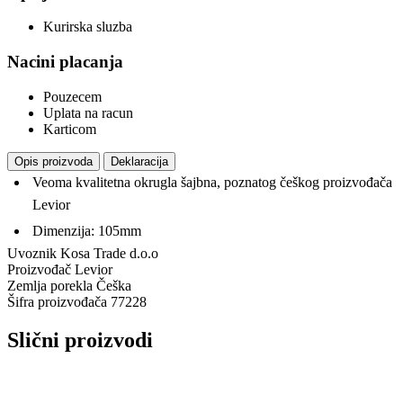
Kurirska sluzba
Nacini placanja
Pouzecem
Uplata na racun
Karticom
Opis proizvoda
Deklaracija
Veoma kvalitetna okrugla šajbna, poznatog češkog proizvođača
Levior
Dimenzija: 105mm
Uvoznik
Kosa Trade d.o.o
Proizvođač
Levior
Zemlja porekla
Češka
Šifra proizvođača
77228
Slični proizvodi