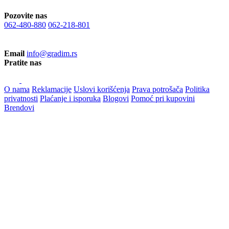
Pozovite nas
062-480-880
062-218-801
Email
info@gradim.rs
Pratite nas
O nama
Reklamacije
Uslovi korišćenja
Prava potrošača
Politika
privatnosti
Plaćanje i isporuka
Blogovi
Pomoć pri kupovini
Brendovi