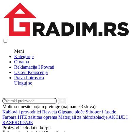
Meni
Kategorije
O nama
Reklamacija I Povrati
Uslovi Koriscenja
Prava Potrosaca
Uloguj se
Molimo unesite pojam pretrage (najmanje 3 slova)
Kablovi i provodnici
Rasveta
Gipsane ploče
Stiropor i fasade
Farbara
HTZ zaštitna oprema
Materijali za hidroizolacije
AKCIJE I
RASPRODAJE
Proizvod je dodat u korpu