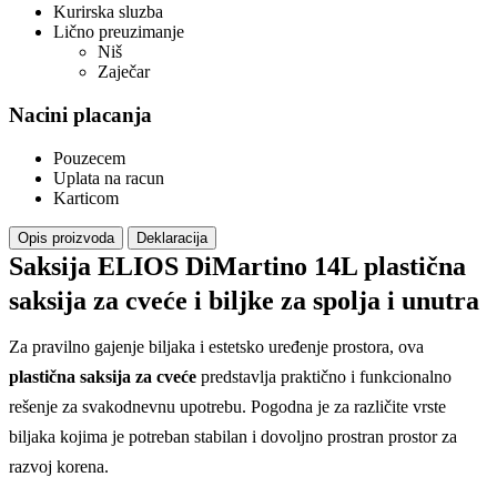
Kurirska sluzba
Lično preuzimanje
Niš
Zaječar
Nacini placanja
Pouzecem
Uplata na racun
Karticom
Opis proizvoda
Deklaracija
Saksija ELIOS DiMartino 14L plastična
saksija za cveće i biljke za spolja i unutra
Za pravilno gajenje biljaka i estetsko uređenje prostora, ova
plastična saksija za cveće
predstavlja praktično i funkcionalno
rešenje za svakodnevnu upotrebu. Pogodna je za različite vrste
biljaka kojima je potreban stabilan i dovoljno prostran prostor za
razvoj korena.