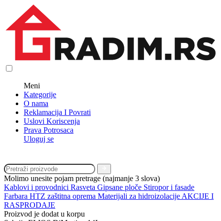
Meni
Kategorije
O nama
Reklamacija I Povrati
Uslovi Koriscenja
Prava Potrosaca
Uloguj se
Molimo unesite pojam pretrage (najmanje 3 slova)
Kablovi i provodnici
Rasveta
Gipsane ploče
Stiropor i fasade
Farbara
HTZ zaštitna oprema
Materijali za hidroizolacije
AKCIJE I
RASPRODAJE
Proizvod je dodat u korpu