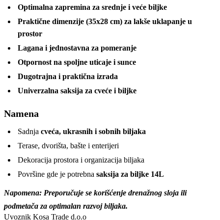
Optimalna zapremina za srednje i veće biljke
Praktične dimenzije (35x28 cm) za lakše uklapanje u
prostor
Lagana i jednostavna za pomeranje
Otpornost na spoljne uticaje i sunce
Dugotrajna i praktična izrada
Univerzalna saksija za cveće i biljke
Namena
Sadnja
cveća, ukrasnih i sobnih biljaka
Terase, dvorišta, bašte i enterijeri
Dekoracija prostora i organizacija biljaka
Površine gde je potrebna
saksija za biljke 14L
Napomena: Preporučuje se korišćenje drenažnog sloja ili
podmetača za optimalan razvoj biljaka.
Uvoznik
Kosa Trade d.o.o