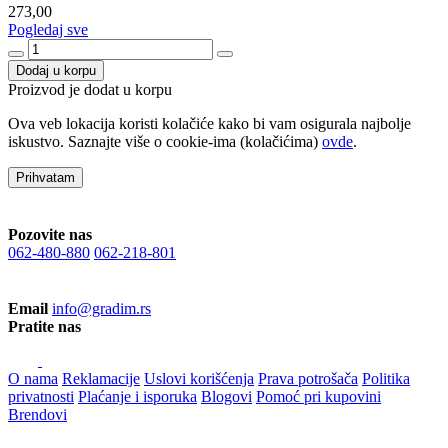
273,00
Pogledaj sve
Dodaj u korpu
Proizvod je dodat u korpu
Ova veb lokacija koristi kolačiće kako bi vam osigurala najbolje
iskustvo. Saznajte više o cookie-ima (kolačićima)
ovde
.
Prihvatam
Pozovite nas
062-480-880
062-218-801
Email
info@gradim.rs
Pratite nas
O nama
Reklamacije
Uslovi korišćenja
Prava potrošača
Politika
privatnosti
Plaćanje i isporuka
Blogovi
Pomoć pri kupovini
Brendovi