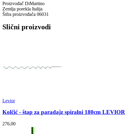
Proizvođač
DiMartino
Zemlja porekla
Italija
Šifra proizvođača
06031
Slični proizvodi
Levior
Kolčić - štap za paradajz spiralni 180cm LEVIOR
276,00