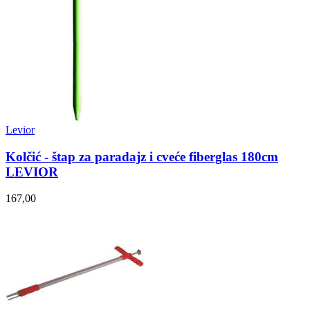
Levior
Kolčić - štap za paradajz i cveće fiberglas 180cm
LEVIOR
167,00