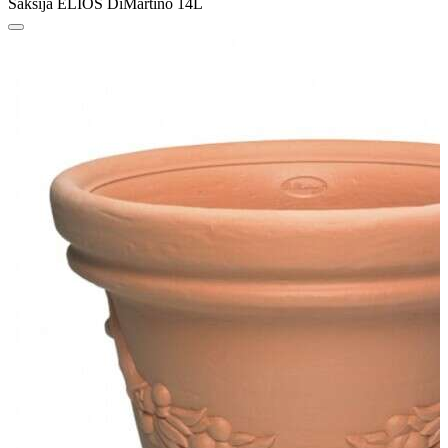
Saksija ELIOS DiMartino 14L