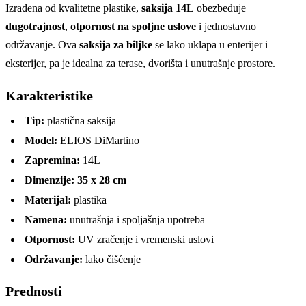
Izrađena od kvalitetne plastike,
saksija 14L
obezbeđuje
dugotrajnost
,
otpornost na spoljne uslove
i jednostavno
održavanje. Ova
saksija za biljke
se lako uklapa u enterijer i
eksterijer, pa je idealna za terase, dvorišta i unutrašnje prostore.
Karakteristike
Tip:
plastična saksija
Model:
ELIOS DiMartino
Zapremina:
14L
Dimenzije:
35 x 28 cm
Materijal:
plastika
Namena:
unutrašnja i spoljašnja upotreba
Otpornost:
UV zračenje i vremenski uslovi
Održavanje:
lako čišćenje
Prednosti